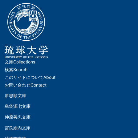
文庫
Collections
メ
検索
Search
イ
このサイトについて
About
ン
お問い合わせ
Contact
ナ
原忠順文庫
文
ビ
島袋源七文庫
庫
ゲ
仲原善忠文庫
(Left)
ー
シ
宮良殿内文庫
文