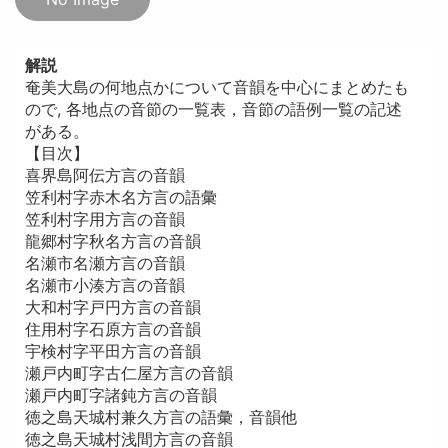
解説
奄美大島の何地点かについて音韻を中心にまとめたも
ので, 各地点の音節の一覧表，音節の語例一覧の記述
がある。
【目次】
喜界島阿伝方言の音韻
笠利村字赤木名方言の語彙
笠利村字用方言の音韻
龍郷村字秋名方言の音韻
名瀬市名瀬方言の音韻
名瀬市小湊方言の音韻
大和村字戸円方言の音韻
住用村字石原方言の音韻
宇検村字平田方言の音韻
瀬戸内町字古仁屋方言の音韻
瀬戸内町字諸鈍方言の音韻
徳之島天城村兼久方言の語彙，音韻他
徳之島天城村浅間方言の音韻