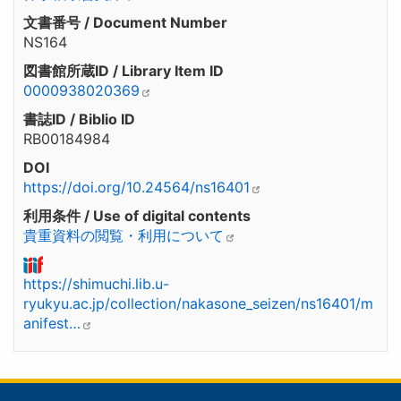
文書番号 / Document Number
NS164
図書館所蔵ID / Library Item ID
0000938020369
書誌ID / Biblio ID
RB00184984
DOI
https://doi.org/10.24564/ns16401
利用条件 / Use of digital contents
貴重資料の閲覧・利用について
https://shimuchi.lib.u-
ryukyu.ac.jp/collection/nakasone_seizen/ns16401/m
anifest…