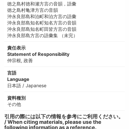
徳之島村徳和瀬方言の音韻，語彙
徳之島村亀津方言の音韻
沖永良部島和泊町和泊方言の語彙
沖永良部島知名町知名方言の音韻
沖永良部島知名町田皆方言の音韻
沖永良部島方言の語彙集 （未完）
責任表示
Statement of Responsibility
仲宗根, 政善
言語
Language
日本語 / Japanese
資料種別
その他
引用の際には以下の情報を参考にご利用ください。
/ When citing materials, please use the
following information as a reference.