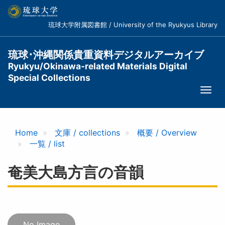
メ
イ
琉球大学附属図書館 / University of the Ryukyus Library
ン
コ
ン
琉球･沖縄関係貴重資料デジタルアーカイブ
テ
Ryukyu/Okinawa-related Materials Digital
ン
Special Collections
ツ
Togg
に
navi
移
動
Home
文庫 / collections
概要 / Overview
一覧 / list
奄美大島方言の音韻
No Image