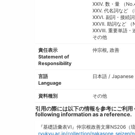
XXIV. 数・量 （No
XXV. 代名詞など （
XXVI. 副詞・接続
XXVII. 助詞など 
XXVIII. 重要単語
その他
責任表示
仲宗根, 政善
Statement of
Responsibility
言語
日本語 / Japanese
Language
資料種別
その他
引用の際には以下の情報を参考にご利用ください。 / W
following information as a reference.
『基礎語彙表VI』仲宗根政善文庫NS206（
ryukyu.ac.jp/collection/nakasone_seizen/