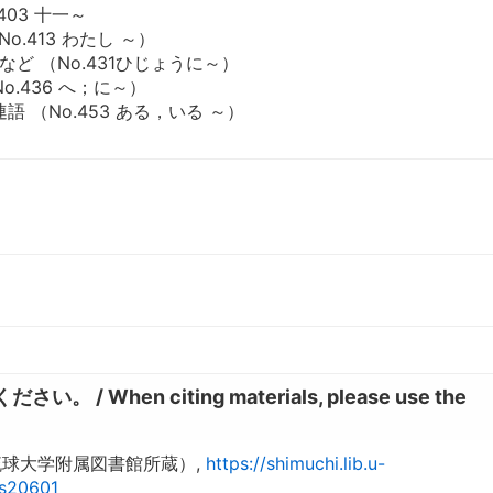
.403 十一～
No.413 わたし ～）
詞など （No.431ひじょうに～）
（No.436 へ；に～）
・連語 （No.453 ある，いる ～）
hen citing materials, please use the
琉球大学附属図書館所蔵）,
https://shimuchi.lib.u-
ns20601