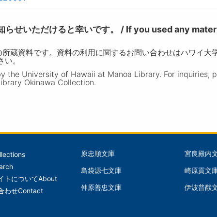
けると幸いです。 / If you used any materia
の所蔵資料です。資料の利用に関するお問い合わせはハワイ大
ださい。
the University of Hawaii at Manoa Library. For inquiries, 
ibrary Okinawa Collection.
原忠順文庫
宮良殿内
llections
文
文
arch
島袋源七文庫
崎原貢文
庫
庫
イトについて
About
仲原善忠文庫
伊波普猷
(Left)
(Mid
合わせ
Contact