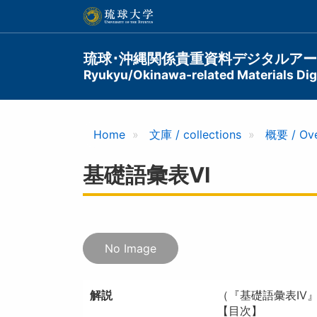
メ
イ
ン
コ
Main
琉球･沖縄関係貴重資料デジタルア
ン
Ryukyu/Okinawa-related Materials Digi
navigation
テ
ン
ツ
に
Home
文庫 / collections
概要 / Ov
移
動
基礎語彙表VI
No Image
解説
（『基礎語彙表IV
【目次】