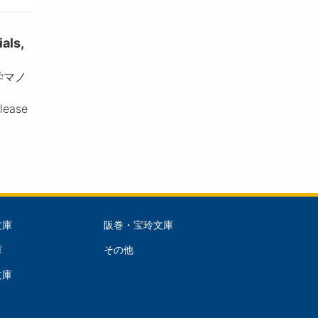
ls,
学マノ
please
文庫
阪巻・宝玲文庫
文
庫
その他
庫
文庫
dle)
(Right)