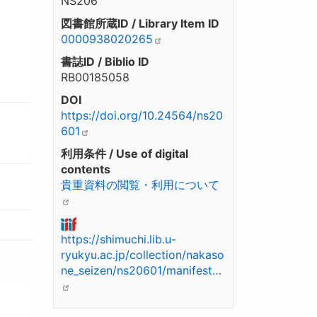
NS206
図書館所蔵ID / Library Item ID
0000938020265
書誌ID / Biblio ID
RB00185058
DOI
https://doi.org/10.24564/ns20
601
利用条件 / Use of digital
contents
貴重資料の閲覧・利用について
https://shimuchi.lib.u-
ryukyu.ac.jp/collection/nakaso
ne_seizen/ns20601/manifest…