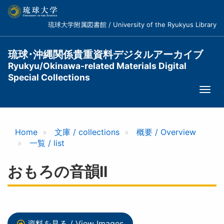
メ
イ
琉球大学附属図書館 / University of the Ryukyus Library
ン
コ
ン
琉球･沖縄関係貴重資料デジタルアーカイブ
テ
Ryukyu/Okinawa-related Materials Digital
ン
Special Collections
ツ
Togg
に
navi
移
動
Home
文庫 / collections
概要 / Overview
一覧 / list
おもろの音韻II
資料を見る / View Images