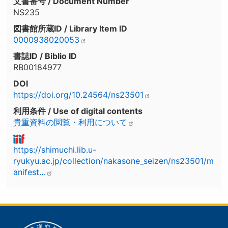
文書番号 / Document Number
NS235
図書館所蔵ID / Library Item ID
0000938020053
書誌ID / Biblio ID
RB00184977
DOI
https://doi.org/10.24564/ns23501
利用条件 / Use of digital contents
貴重資料の閲覧・利用について
https://shimuchi.lib.u-
ryukyu.ac.jp/collection/nakasone_seizen/ns23501/m
anifest…