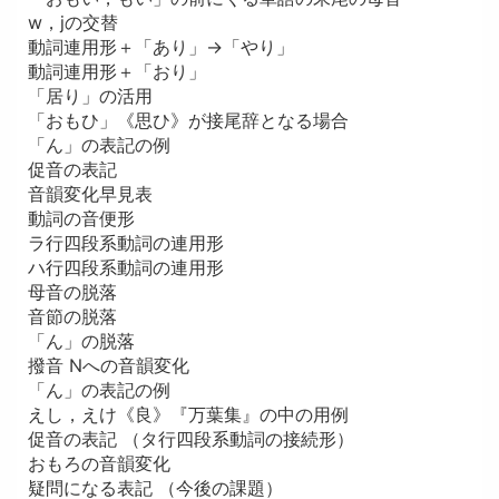
w，jの交替
動詞連用形＋「あり」→「やり」
動詞連用形＋「おり」
「居り」の活用
「おもひ」《思ひ》が接尾辞となる場合
「ん」の表記の例
促音の表記
音韻変化早見表
動詞の音便形
ラ行四段系動詞の連用形
ハ行四段系動詞の連用形
母音の脱落
音節の脱落
「ん」の脱落
撥音 Nへの音韻変化
「ん」の表記の例
えし，えけ《良》『万葉集』の中の用例
促音の表記 （タ行四段系動詞の接続形）
おもろの音韻変化
疑問になる表記 （今後の課題）