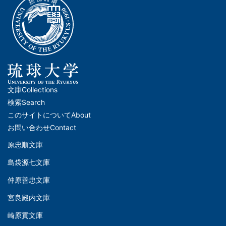
文庫
Collections
メ
検索
Search
イ
このサイトについて
About
ン
お問い合わせ
Contact
ナ
原忠順文庫
文
ビ
島袋源七文庫
庫
ゲ
仲原善忠文庫
(Left)
ー
シ
宮良殿内文庫
文
ョ
崎原貢文庫
庫