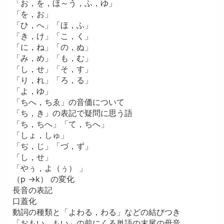
「お，を，ほ～う，ふ，ゆ」
「を，お」
「ひ，へ」「ほ，ふ」
「き，け」「こ，く」
「に，ね」「の，ぬ」
「み，め」「も，む」
「し，せ」「そ，す」
「り，れ」「ろ，る」
「よ，ゆ」
「ちへ，ちゑ」の音価について
「ち，き」の表記で疑問に思う語
「ち，ちへ」「て，ちへ」
「しょ，しゅ」
「ぢ，じ」「づ，ず」
「し，せ」
「やぅ，よ（ぅ） 」
（p →k） の変化
長音の表記
口蓋化
動詞の種類と「よわる，わる」などの結びつき
「おもい，もい」の前にくる単語の末尾の母音