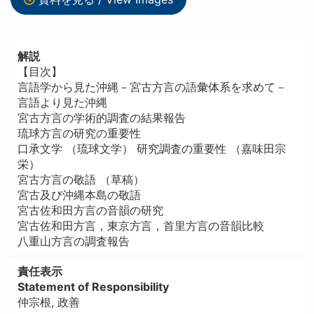
解説
【目次】
言語学から見た沖縄－宮古方言の語彙体系を求めて－
言語より見た沖縄
宮古方言の学術的調査の結果報告
琉球方言の研究の重要性
口承文学 （琉球文学） 研究調査の重要性 （嘉味田宗
栄）
宮古方言の敬語 （草稿）
宮古及び沖縄本島の敬語
宮古佐和田方言の音韻の研究
宮古佐和田方言，東京方言，首里方言の音韻比較
八重山方言の調査報告
責任表示
Statement of Responsibility
仲宗根, 政善