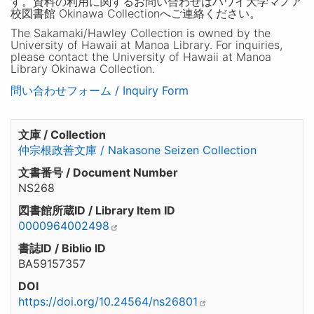
す。資料の利用に関するお問い合わせはハワイ大学マノア
校図書館 Okinawa Collectionへご連絡ください。
The Sakamaki/Hawley Collection is owned by the
University of Hawaii at Manoa Library. For inquiries,
please contact the University of Hawaii at Manoa
Library Okinawa Collection.
問い合わせフォーム / Inquiry Form
文庫 / Collection
仲宗根政善文庫 / Nakasone Seizen Collection
文書番号 / Document Number
NS268
図書館所蔵ID / Library Item ID
0000964002498
書誌ID / Biblio ID
BA59157357
DOI
https://doi.org/10.24564/ns26801