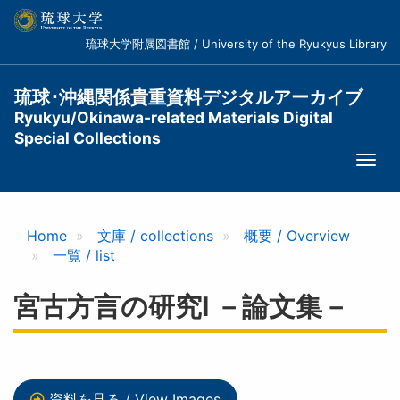
メ
イ
琉球大学附属図書館 / University of the Ryukyus Library
ン
コ
ン
琉球･沖縄関係貴重資料デジタルアーカイブ
テ
Ryukyu/Okinawa-related Materials Digital
ン
Special Collections
ツ
Togg
に
navi
移
動
Home
文庫 / collections
概要 / Overview
一覧 / list
宮古方言の研究I －論文集－
資料を見る / View Images