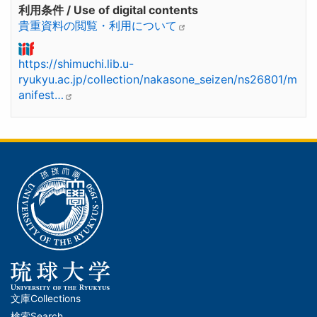
利用条件 / Use of digital contents
貴重資料の閲覧・利用について
https://shimuchi.lib.u-
ryukyu.ac.jp/collection/nakasone_seizen/ns26801/m
anifest…
文庫
Collections
メ
検索
Search