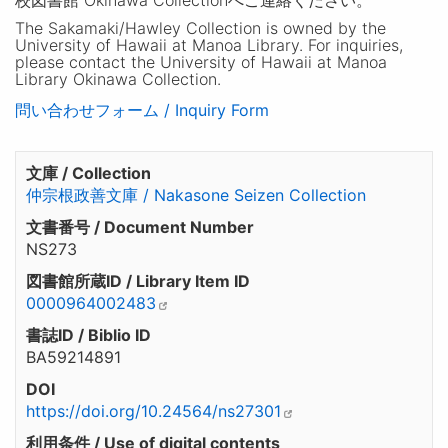
The Sakamaki/Hawley Collection is owned by the
University of Hawaii at Manoa Library. For inquiries,
please contact the University of Hawaii at Manoa
Library Okinawa Collection.
問い合わせフォーム / Inquiry Form
文庫 / Collection
仲宗根政善文庫 / Nakasone Seizen Collection
文書番号 / Document Number
NS273
図書館所蔵ID / Library Item ID
0000964002483
書誌ID / Biblio ID
BA59214891
DOI
https://doi.org/10.24564/ns27301
利用条件 / Use of digital contents