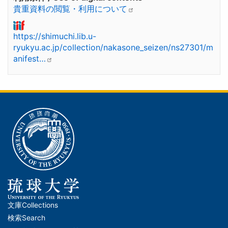
貴重資料の閲覧・利用について
https://shimuchi.lib.u-
ryukyu.ac.jp/collection/nakasone_seizen/ns27301/m
anifest…
文庫
Collections
メ
検索
Search