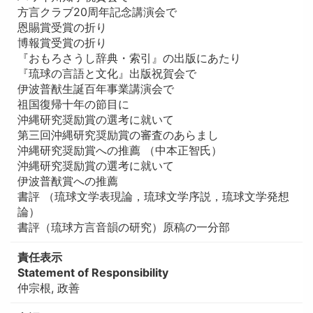
方言クラブ20周年記念講演会で
恩賜賞受賞の折り
博報賞受賞の折り
『おもろさうし辞典・索引』の出版にあたり
『琉球の言語と文化』出版祝賀会で
伊波普猷生誕百年事業講演会で
祖国復帰十年の節目に
沖縄研究奨励賞の選考に就いて
第三回沖縄研究奨励賞の審査のあらまし
沖縄研究奨励賞への推薦 （中本正智氏）
沖縄研究奨励賞の選考に就いて
伊波普猷賞への推薦
書評 （琉球文学表現論，琉球文学序説，琉球文学発想
論）
書評（琉球方言音韻の研究）原稿の一分部
責任表示
Statement of Responsibility
仲宗根, 政善