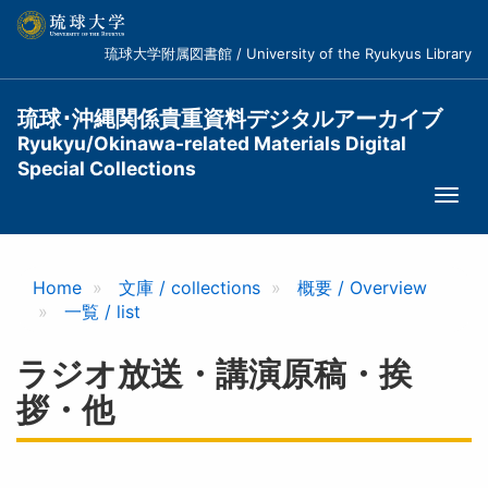
メ
イ
琉球大学附属図書館 / University of the Ryukyus Library
ン
コ
ン
琉球･沖縄関係貴重資料デジタルアーカイブ
テ
Ryukyu/Okinawa-related Materials Digital
ン
Special Collections
ツ
Togg
に
navi
移
動
Home
文庫 / collections
概要 / Overview
一覧 / list
ラジオ放送・講演原稿・挨
拶・他