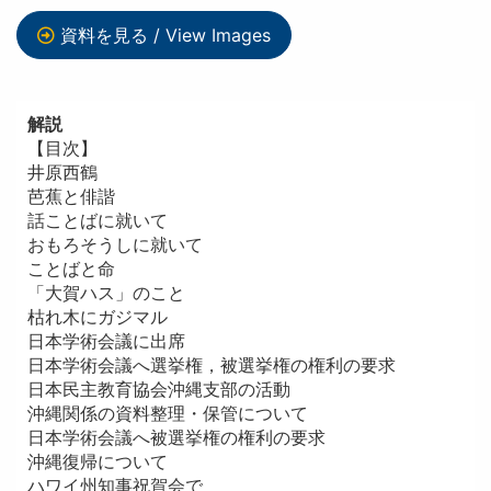
資料を見る / View Images
解説
【目次】
井原西鶴
芭蕉と俳諧
話ことばに就いて
おもろそうしに就いて
ことばと命
「大賀ハス」のこと
枯れ木にガジマル
日本学術会議に出席
日本学術会議へ選挙権，被選挙権の権利の要求
日本民主教育協会沖縄支部の活動
沖縄関係の資料整理・保管について
日本学術会議へ被選挙権の権利の要求
沖縄復帰について
ハワイ州知事祝賀会で