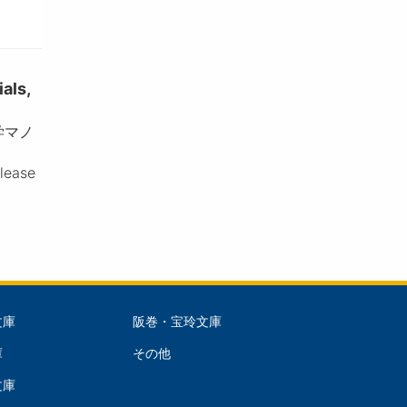
ls,
学マノ
please
文庫
阪巻・宝玲文庫
文
庫
その他
庫
文庫
dle)
(Right)