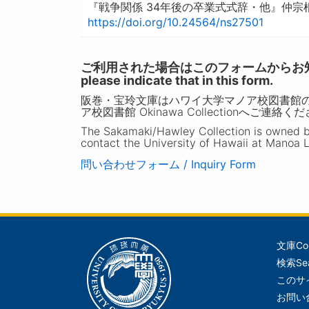
『戦争関係 34年後の卒業式式辞・他』仲宗根
https://doi.org/10.24564/ns27501
ご利用された場合はこのフォームからお知らせいただ
please indicate that in this form.
阪巻・宝玲文庫はハワイ大学マノア校図書館
ア校図書館 Okinawa Collectionへご連絡く
The Sakamaki/Hawley Collection is owned by 
contact the University of Hawaii at Manoa L
問い合わせフォーム / Inquiry Form
文庫
Co
メ
検索
Se
イ
このサ
ン
お問い