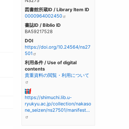
NS275
図書館所蔵ID / Library Item ID
0000964002450
書誌ID / Biblio ID
BA59217528
DOI
https://doi.org/10.24564/ns27
501
利用条件 / Use of digital
contents
貴重資料の閲覧・利用について
https://shimuchi.lib.u-
ryukyu.ac.jp/collection/nakaso
ne_seizen/ns27501/manifest…