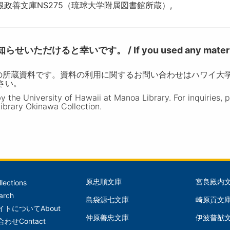
政善文庫NS275（琉球大学附属図書館所蔵）,
けると幸いです。 / If you used any materia
の所蔵資料です。資料の利用に関するお問い合わせはハワイ大
ださい。
the University of Hawaii at Manoa Library. For inquiries, 
ibrary Okinawa Collection.
原忠順文庫
宮良殿内
llections
文
文
arch
島袋源七文庫
崎原貢文
庫
庫
イトについて
About
仲原善忠文庫
伊波普猷
(Left)
(Mid
合わせ
Contact