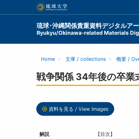
メ
イ
ン
コ
Main
琉球･沖縄関係貴重資料デジタルア
ン
Ryukyu/Okinawa-related Materials Digi
navigation
テ
ン
ツ
に
Home
文庫 / collections
概要 / Ov
移
動
戦争関係 34年後の卒業
資料を見る / View Images
解説
【目次】