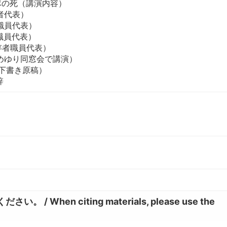
隊の死（講演内容）
者代表）
存職員代表）
存職員代表）
生存者職員代表）
めゆり同窓会で講演）
（下書き原稿）
辞
hen citing materials, please use the