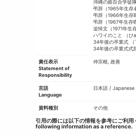
沖縄の姫百合学徒
弔辞（1965年生存
弔辞（1966年生
弔辞（1967年生
追悼文（1971年
ハワイのこと （ひ
34年後の卒業式 
34年後の卒業式式
責任表示
仲宗根, 政善
Statement of
Responsibility
言語
日本語 / Japanese
Language
資料種別
その他
引用の際には以下の情報を参考にご利用ください。 / W
following information as a reference.