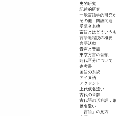
史的研究
記述的研究
一般言語学的研究
その他，国語問題
受講者名簿
言語とはどういう
言語過程説の概要
言語活動
音声と音韻
東京方言の音韻
時代区分について
参考書
国語の系統
アイヌ語
アクセント
上代仮名遣い
古代の音韻
古代語の形容詞，
仮名遣い
「言語」の見方