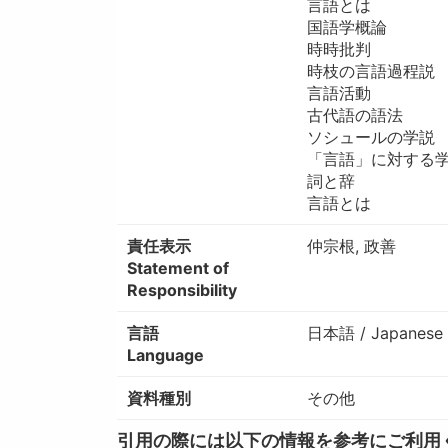
言語とは
国語学概論
時時批判
時枝の言語過程説
言語活動
古代語の語法
ソシュールの学説
「言語」に対する
詞と辞
言語とは
責任表示
仲宗根, 政善
Statement of
Responsibility
言語
日本語 / Japanese
Language
資料種別
その他
引用の際には以下の情報を参考にご利用ください。 / W