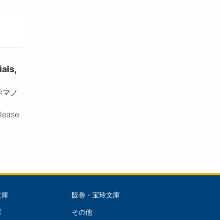
ls,
学マノ
please
文庫
阪巻・宝玲文庫
文
庫
その他