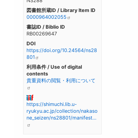
NS288
図書館所蔵ID / Library Item ID
0000964002055
書誌ID / Biblio ID
RB00269647
DOI
https://doi.org/10.24564/ns28
801
利用条件 / Use of digital
contents
貴重資料の閲覧・利用について
https://shimuchi.lib.u-
ryukyu.ac.jp/collection/nakaso
ne_seizen/ns28801/manifest…