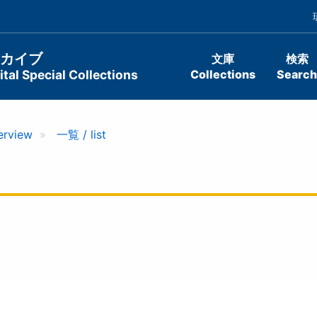
ーカイブ
文庫
検索
tal Special Collections
Collections
Search
erview
一覧 / list