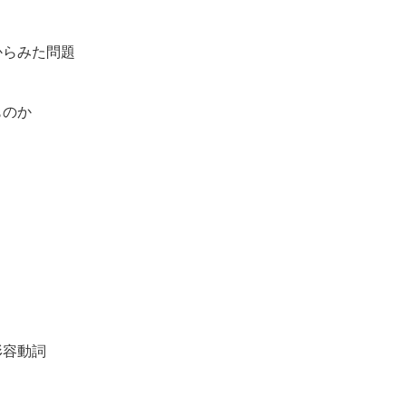
からみた問題
ものか
形容動詞