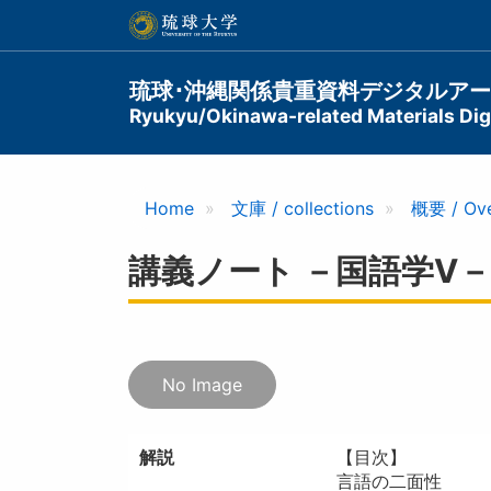
メ
イ
ン
コ
Main
琉球･沖縄関係貴重資料デジタルア
ン
Ryukyu/Okinawa-related Materials Digi
navigation
テ
ン
ツ
に
Home
文庫 / collections
概要 / Ov
移
動
講義ノート －国語学V－
No Image
解説
【目次】
言語の二面性