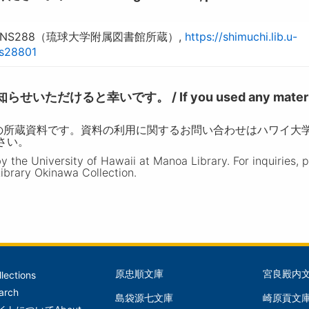
NS288（琉球大学附属図書館所蔵）,
https://shimuchi.lib.u-
ns28801
けると幸いです。 / If you used any materia
の所蔵資料です。資料の利用に関するお問い合わせはハワイ大
ださい。
the University of Hawaii at Manoa Library. For inquiries, 
ibrary Okinawa Collection.
原忠順文庫
宮良殿内
llections
文
文
arch
島袋源七文庫
崎原貢文