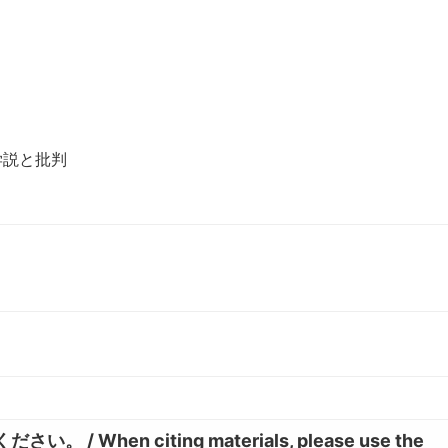
学説と批判
hen citing materials, please use the