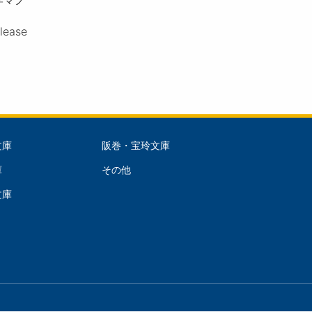
please
文庫
阪巻・宝玲文庫
文
庫
その他
庫
文庫
dle)
(Right)