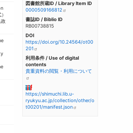
図書館所蔵ID / Library Item ID
on
0000509166812
式）
書誌ID / Biblio ID
民政
RB00738815
DOI
he
https://doi.org/10.24564/ot00
201
ty
利用条件 / Use of digital
contents
he
貴重資料の閲覧・利用について
https://shimuchi.lib.u-
ryukyu.ac.jp/collection/other/o
t00201/manifest.json