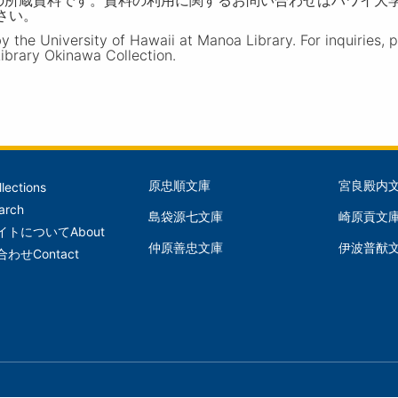
ださい。
the University of Hawaii at Manoa Library. For inquiries, 
ibrary Okinawa Collection.
原忠順文庫
宮良殿内
llections
文
文
arch
島袋源七文庫
崎原貢文
庫
庫
イトについて
About
仲原善忠文庫
伊波普猷
(Left)
(Mid
合わせ
Contact