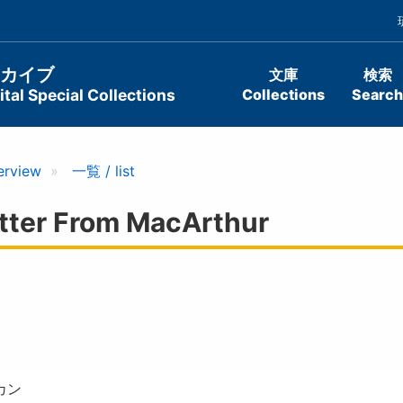
ーカイブ
文庫
検索
tal Special Collections
Collections
Search
erview
一覧 / list
er From MacArthur
カン