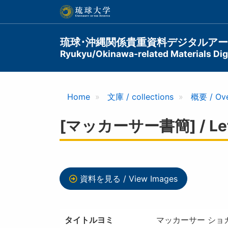
メ
イ
ン
コ
Main
琉球･沖縄関係貴重資料デジタルア
ン
Ryukyu/Okinawa-related Materials Digi
navigation
テ
ン
ツ
に
Home
文庫 / collections
概要 / Ov
移
動
[マッカーサー書簡] / Lett
資料を見る / View Images
タイトルヨミ
マッカーサー ショ