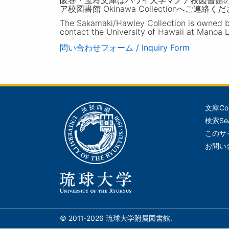
ア校図書館 Okinawa Collectionへご連絡く
The Sakamaki/Hawley Collection is owned by 
contact the University of Hawaii at Manoa L
問い合わせフォーム / Inquiry Form
文庫
Co
メ
検索
Se
イ
このサ
ン
お問い
ナ
ビ
ゲ
ー
シ
© 2011-2026 琉球大学附属図書館.