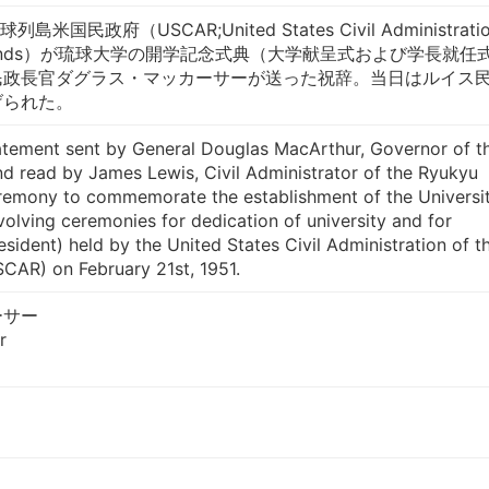
島米国民政府（USCAR;United States Civil Administrati
yu Islands）が琉球大学の開学記念式典（大学献呈式および学長就任
民政長官ダグラス・マッカーサーが送った祝辞。当日はルイス
げられた。
atement sent by General Douglas MacArthur, Governor of t
nd read by James Lewis, Civil Administrator of the Ryukyu
ceremony to commemorate the establishment of the Universi
volving ceremonies for dedication of university and for
sident) held by the United States Civil Administration of t
CAR) on February 21st, 1951.
ーサー
r