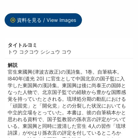
資料を見る / View Images
タイトルヨミ
トウ コクコウ シシュウ コウ
解説
官生東國興(津波古政正)の漢詩集。1巻。自筆稿本。
l840年(道光 20) に官生として中国北京の国子監に入
学した東国興の漢詩集。東国興は後に尚泰王の国師と
なった人物で、北京国子監での経験から豊かな国際感
覚を持っていたとされる。琉球処分期の動乱における
「頑固党」と「開化党」との分裂した状況においても
中立的立場をとっていた。本書は、彼の自筆稿本かと
思われる資料で、国子監教習の孫衣言の評定がついて
いる。東国興と同時に渡清した官生 4人の習作「琉球
詩課」がやはり孫衣言の評定を付しているところか