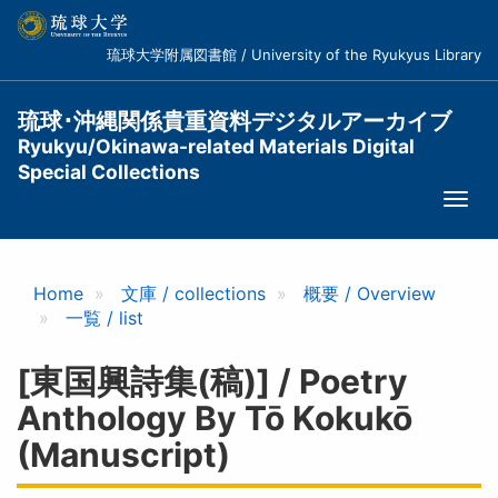
メ
イ
琉球大学附属図書館 / University of the Ryukyus Library
ン
コ
ン
琉球･沖縄関係貴重資料デジタルアーカイブ
テ
Ryukyu/Okinawa-related Materials Digital
ン
Special Collections
ツ
Togg
に
navi
移
動
Home
文庫 / collections
概要 / Overview
一覧 / list
[東国興詩集(稿)] / Poetry
Anthology By Tō Kokukō
(Manuscript)