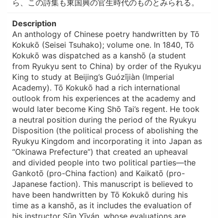
ら、この詩集も東国興の官生時代のものとみられる。
Description
An anthology of Chinese poetry handwritten by Tō
Kokukō (Seisei Tsuhako); volume one. In 1840, Tō
Kokukō was dispatched as a kanshō (a student
from Ryukyu sent to China) by order of the Ryukyu
King to study at Beijing’s Guózǐjiàn (Imperial
Academy). Tō Kokukō had a rich international
outlook from his experiences at the academy and
would later become King Shō Tai’s regent. He took
a neutral position during the period of the Ryukyu
Disposition (the political process of abolishing the
Ryukyu Kingdom and incorporating it into Japan as
“Okinawa Prefecture”) that created an upheaval
and divided people into two political parties—the
Gankotō (pro-China faction) and Kaikatō (pro-
Japanese faction). This manuscript is believed to
have been handwritten by Tō Kokukō during his
time as a kanshō, as it includes the evaluation of
his instructor Sūn Yīyán, whose evaluations are