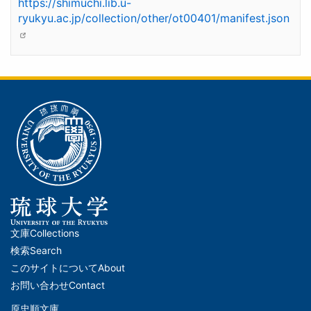
https://shimuchi.lib.u-
ryukyu.ac.jp/collection/other/ot00401/manifest.json
文庫
Collections
メ
検索
Search
イ
このサイトについて
About
ン
お問い合わせ
Contact
ナ
原忠順文庫