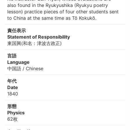
also found in the Ryukyushika (Ryukyu poetry
lesson) practice pieces of four other students sent
to China at the same time as Tō Kokukō.
責任表示
Statement of Responsibility
東国興(和名：津波古政正)
言語
Language
中国語 / Chinese
年代
Date
1840
形態
Physics
62枚