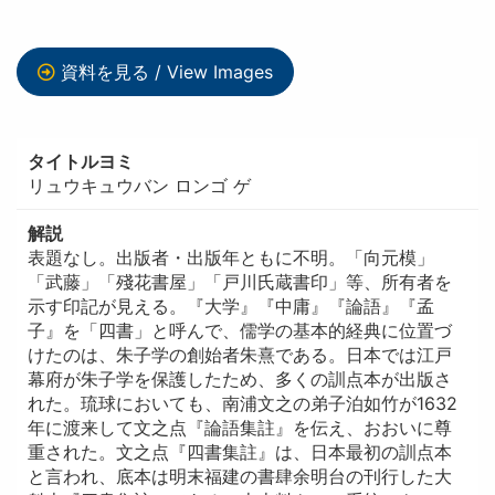
資料を見る / View Images
タイトルヨミ
リュウキュウバン ロンゴ ゲ
解説
表題なし。出版者・出版年ともに不明。「向元模」
「武藤」「殘花書屋」「戸川氏蔵書印」等、所有者を
示す印記が見える。『大学』『中庸』『論語』『孟
子』を「四書」と呼んで、儒学の基本的経典に位置づ
けたのは、朱子学の創始者朱熹である。日本では江戸
幕府が朱子学を保護したため、多くの訓点本が出版さ
れた。琉球においても、南浦文之の弟子泊如竹が1632
年に渡来して文之点『論語集註』を伝え、おおいに尊
重された。文之点『四書集註』は、日本最初の訓点本
と言われ、底本は明末福建の書肆余明台の刊行した大