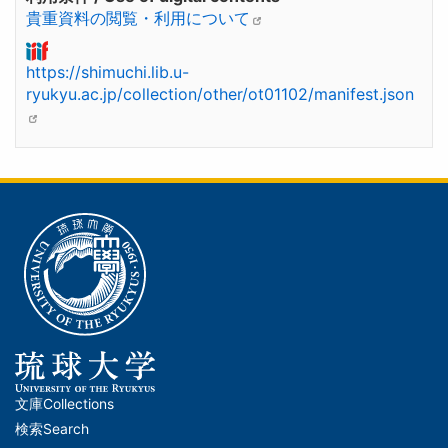
貴重資料の閲覧・利用について
https://shimuchi.lib.u-
ryukyu.ac.jp/collection/other/ot01102/manifest.json
文庫
Collections
メ
検索
Search