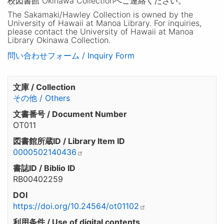
校図書館 Okinawa Collectionへご連絡ください。
The Sakamaki/Hawley Collection is owned by the
University of Hawaii at Manoa Library. For inquiries,
please contact the University of Hawaii at Manoa
Library Okinawa Collection.
問い合わせフォーム / Inquiry Form
文庫 / Collection
その他 / Others
文書番号 / Document Number
OT011
図書館所蔵ID / Library Item ID
0000502140436
書誌ID / Biblio ID
RB00402259
DOI
https://doi.org/10.24564/ot01102
利用条件 / Use of digital contents