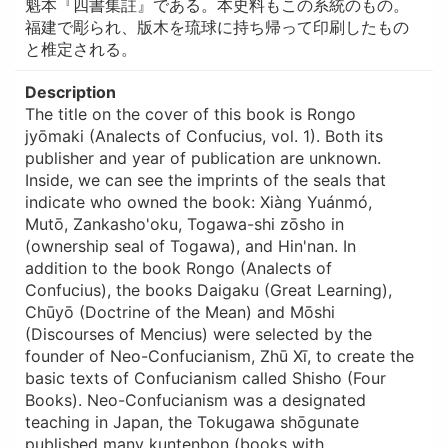
魁本『四書集註』である。本史料もこの系統のもの。
福建で彫られ、版木を琉球に持ち帰って印刷したもの
と椎定される。
Description
The title on the cover of this book is Rongo
jyōmaki (Analects of Confucius, vol. 1). Both its
publisher and year of publication are unknown.
Inside, we can see the imprints of the seals that
indicate who owned the book: Xiàng Yuánmó,
Mutō, Zankasho'oku, Togawa-shi zōsho in
(ownership seal of Togawa), and Hin'nan. In
addition to the book Rongo (Analects of
Confucius), the books Daigaku (Great Learning),
Chūyō (Doctrine of the Mean) and Mōshi
(Discourses of Mencius) were selected by the
founder of Neo-Confucianism, Zhū Xī, to create the
basic texts of Confucianism called Shisho (Four
Books). Neo-Confucianism was a designated
teaching in Japan, the Tokugawa shōgunate
published many kuntenbon (books with