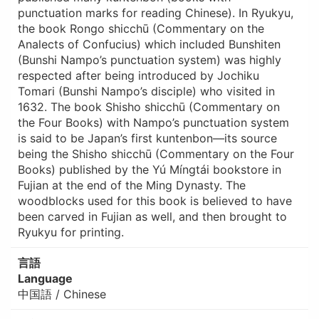
punctuation marks for reading Chinese). In Ryukyu,
the book Rongo shicchū (Commentary on the
Analects of Confucius) which included Bunshiten
(Bunshi Nampo’s punctuation system) was highly
respected after being introduced by Jochiku
Tomari (Bunshi Nampo’s disciple) who visited in
1632. The book Shisho shicchū (Commentary on
the Four Books) with Nampo’s punctuation system
is said to be Japan’s first kuntenbon—its source
being the Shisho shicchū (Commentary on the Four
Books) published by the Yú Míngtái bookstore in
Fujian at the end of the Ming Dynasty. The
woodblocks used for this book is believed to have
been carved in Fujian as well, and then brought to
Ryukyu for printing.
言語
Language
中国語 / Chinese