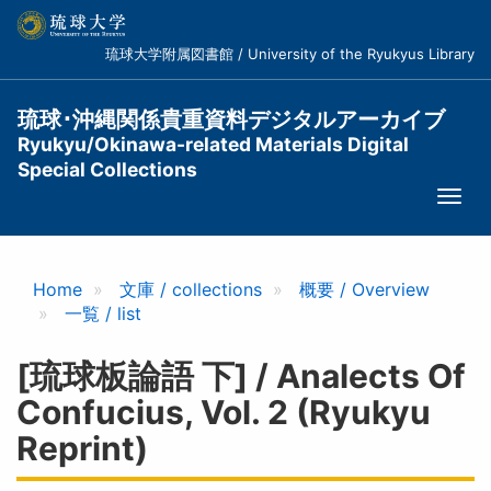
メ
イ
琉球大学附属図書館 / University of the Ryukyus Library
ン
コ
ン
琉球･沖縄関係貴重資料デジタルアーカイブ
テ
Ryukyu/Okinawa-related Materials Digital
ン
Special Collections
ツ
Togg
に
navi
移
動
Home
文庫 / collections
概要 / Overview
一覧 / list
[琉球板論語 下] / Analects Of
Confucius, Vol. 2 (Ryukyu
Reprint)