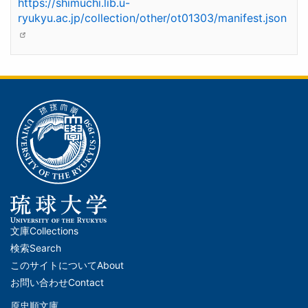
https://shimuchi.lib.u-
ryukyu.ac.jp/collection/other/ot01303/manifest.json
文庫
Collections
メ
検索
Search
イ
このサイトについて
About
ン
お問い合わせ
Contact
ナ
原忠順文庫