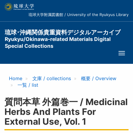
メ
イ
琉球大学附属図書館 / University of the Ryukyus Library
ン
コ
ン
琉球･沖縄関係貴重資料デジタルアーカイブ
テ
Ryukyu/Okinawa-related Materials Digital
ン
Special Collections
ツ
Togg
に
navi
移
動
Home
文庫 / collections
概要 / Overview
一覧 / list
質問本草 外篇巻一 / Medicinal
Herbs And Plants For
External Use, Vol. 1