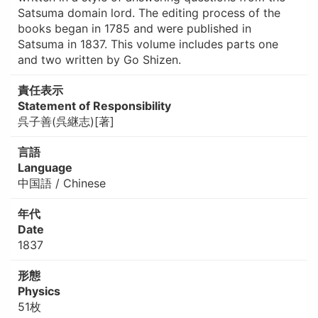
Satsuma domain lord. The editing process of the
books began in 1785 and were published in
Satsuma in 1837. This volume includes parts one
and two written by Go Shizen.
責任表示
Statement of Responsibility
呉子善(呉継志)[著]
言語
Language
中国語 / Chinese
年代
Date
1837
形態
Physics
51枚