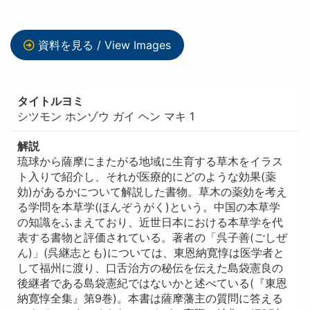
資料を見る / View Images
タイトルヨミ
シツモン ホンゾウ ガイ ヘン マキ 1
解説
琉球から薩摩にまたがる地域に生育する草木をイラス
ト入りで紹介し、それが医療的にどのような効果(薬
効)があるかについて解説した書物。草木の薬効を考え
る学問を本草学(ほんぞうがく)という。中国の本草学
の知識をふまえており、近世日本における本草学を代
表する書物と評価されている。著者の「呉子善(ごしぜ
ん)」(呉継志とも)については、東恩納寛惇は医学者と
して福州に渡り、口舌治方の秘伝を伝えた島袋憲良の
後継者である島袋憲紀ではないかと述べている(『東恩
納寛惇全集』第9巻)。本書は薩摩藩主の質問に答える