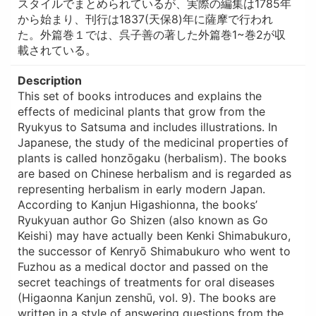
スタイルでまとめられているが、実際の編集は1785年
から始まり、刊行は1837(天保8)年に薩摩で行われ
た。外篇巻１では、呉子善の著した外篇巻1~巻2が収
載されている。
Description
This set of books introduces and explains the
effects of medicinal plants that grow from the
Ryukyus to Satsuma and includes illustrations. In
Japanese, the study of the medicinal properties of
plants is called honzōgaku (herbalism). The books
are based on Chinese herbalism and is regarded as
representing herbalism in early modern Japan.
According to Kanjun Higashionna, the books’
Ryukyuan author Go Shizen (also known as Go
Keishi) may have actually been Kenki Shimabukuro,
the successor of Kenryō Shimabukuro who went to
Fuzhou as a medical doctor and passed on the
secret teachings of treatments for oral diseases
(Higaonna Kanjun zenshū, vol. 9). The books are
written in a style of answering questions from the