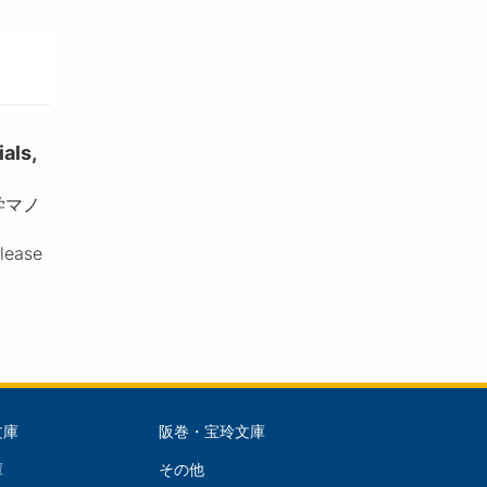
ls,
学マノ
please
文庫
阪巻・宝玲文庫
文
庫
その他