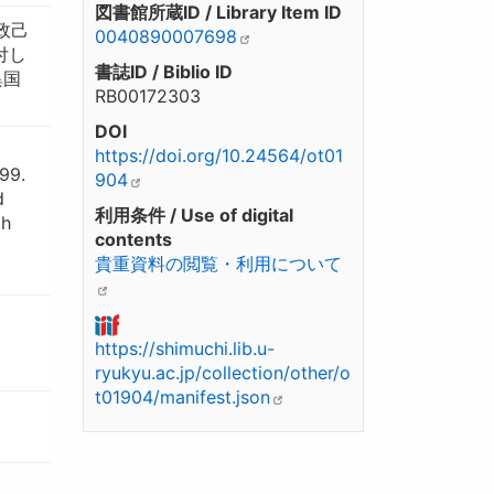
図書館所蔵ID / Library Item ID
政己
0040890007698
付し
書誌ID / Biblio ID
異国
RB00172303
DOI
https://doi.org/10.24564/ot01
99.
904
d
利用条件 / Use of digital
th
contents
貴重資料の閲覧・利用について
https://shimuchi.lib.u-
ryukyu.ac.jp/collection/other/o
t01904/manifest.json