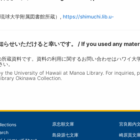
4（琉球大学附属図書館所蔵）,
https://shimuchi.lib.u-
けると幸いです。 / If you used any materia
の所蔵資料です。資料の利用に関するお問い合わせはハワイ大
ださい。
the University of Hawaii at Manoa Library. For inquiries, 
ibrary Okinawa Collection.
原忠順文庫
宮良殿内
llections
文
文
arch
島袋源七文庫
崎原貢文