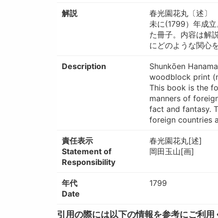
解説
春光園花丸〔述〕 
未に(1799）年
た冊子。内容は解
にどのような関心
Description
Shunkōen Hanamar
woodblock print (
This book is the f
manners of foreig
fact and fantasy. T
foreign countries 
責任表示
春光園花丸[述]
Statement of
岡田玉山[画]
Responsibility
年代
1799
Date
引用の際には以下の情報を参考にご利用ください。 / W