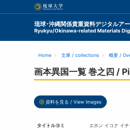
メ
イ
ン
コ
Main
琉球･沖縄関係貴重資料デジタルア
ン
Ryukyu/Okinawa-related Materials Digi
navigation
テ
ン
ツ
に
Home
文庫 / collections
概要 / Ov
移
動
画本異国一覧 巻之四 / Pictur
資料を見る / View Images
タイトルヨミ
エホン イコク イチ