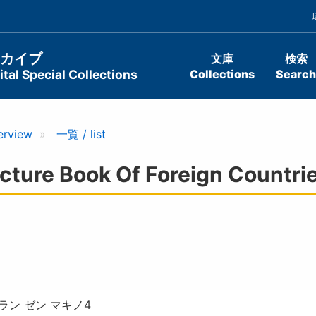
ーカイブ
文庫
検索
tal Special Collections
Collections
Search
erview
一覧 / list
e Book Of Foreign Countries
ラン ゼン マキノ4