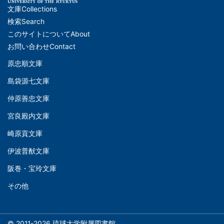
文庫
Collections
メ
検索
Search
イ
このサイトについて
About
ン
お問い合わせ
Contact
ナ
原忠順文庫
文
ビ
島袋源七文庫
庫
ゲ
仲原善忠文庫
(Left)
ー
シ
宮良殿内文庫
文
ョ
崎原貢文庫
庫
ン
伊波普猷文庫
(Middle)
(フ
阪巻・宝玲文庫
ッ
文
タ
その他
庫
ー)
(Right)
© 2011-2026 琉球大学附属図書館.