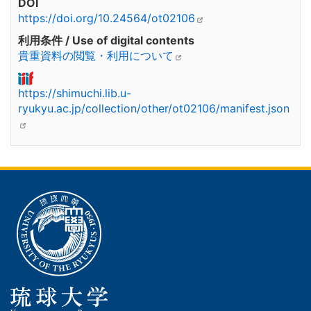
DOI
https://doi.org/10.24564/ot02106
利用条件 / Use of digital contents
貴重資料の閲覧・利用について
https://shimuchi.lib.u-
ryukyu.ac.jp/collection/other/ot02106/manifest.json