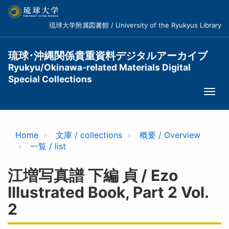
メ
イ
琉球大学附属図書館 / University of the Ryukyus Library
ン
コ
ン
琉球･沖縄関係貴重資料デジタルアーカイブ
テ
Ryukyu/Okinawa-related Materials Digital
ン
Special Collections
ツ
Togg
に
navi
移
動
Home
文庫 / collections
概要 / Overview
一覧 / list
江増写真譜 下編 貞 / Ezo
Illustrated Book, Part 2 Vol.
2