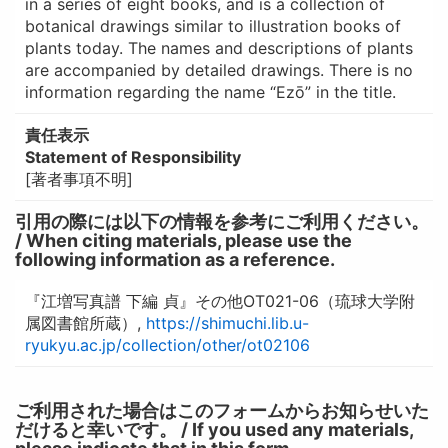
in a series of eight books, and is a collection of
botanical drawings similar to illustration books of
plants today. The names and descriptions of plants
are accompanied by detailed drawings. There is no
information regarding the name “Ezō” in the title.
責任表示
Statement of Responsibility
[著者事項不明]
引用の際には以下の情報を参考にご利用ください。
/ When citing materials, please use the
following information as a reference.
『江増写真譜 下編 貞』その他OT021-06（琉球大学附
属図書館所蔵）,
https://shimuchi.lib.u-
ryukyu.ac.jp/collection/other/ot02106
ご利用された場合はこのフォームからお知らせいた
だけると幸いです。 / If you used any materials,