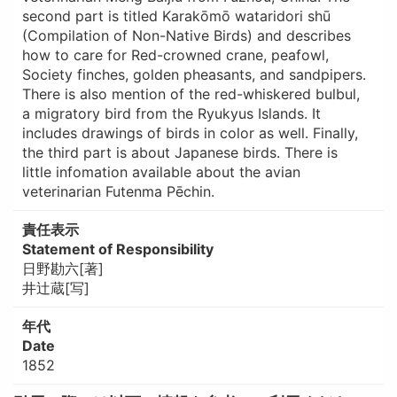
second part is titled Karakōmō wataridori shū
(Compilation of Non-Native Birds) and describes
how to care for Red-crowned crane, peafowl,
Society finches, golden pheasants, and sandpipers.
There is also mention of the red-whiskered bulbul,
a migratory bird from the Ryukyus Islands. It
includes drawings of birds in color as well. Finally,
the third part is about Japanese birds. There is
little infomation available about the avian
veterinarian Futenma Pēchin.
責任表示
Statement of Responsibility
日野勘六[著]
井辻蔵[写]
年代
Date
1852