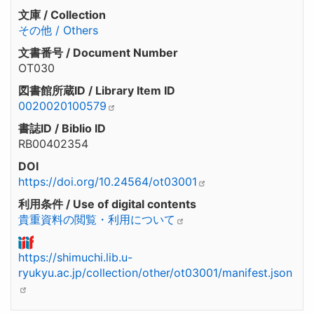
文庫 / Collection
その他 / Others
文書番号 / Document Number
OT030
図書館所蔵ID / Library Item ID
0020020100579
書誌ID / Biblio ID
RB00402354
DOI
https://doi.org/10.24564/ot03001
利用条件 / Use of digital contents
貴重資料の閲覧・利用について
https://shimuchi.lib.u-
ryukyu.ac.jp/collection/other/ot03001/manifest.json