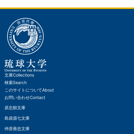
文庫
Collections
メ
検索
Search
イ
このサイトについて
About
ン
お問い合わせ
Contact
ナ
原忠順文庫
文
ビ
島袋源七文庫
庫
ゲ
仲原善忠文庫
(Left)
ー