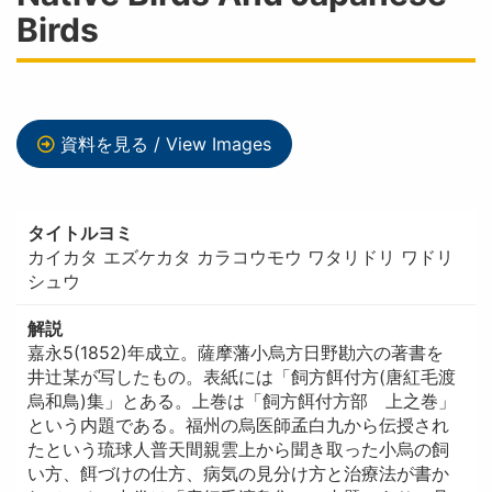
Birds
資料を見る / View Images
タイトルヨミ
カイカタ エズケカタ カラコウモウ ワタリドリ ワドリ
シュウ
解説
嘉永5(1852)年成立。薩摩藩小烏方日野勘六の著書を
井辻某が写したもの。表紙には「飼方餌付方(唐紅毛渡
烏和鳥)集」とある。上巻は「飼方餌付方部 上之巻」
という内題である。福州の烏医師孟白九から伝授され
たという琉球人普天間親雲上から聞き取った小烏の飼
い方、餌づけの仕方、病気の見分け方と治療法が書か