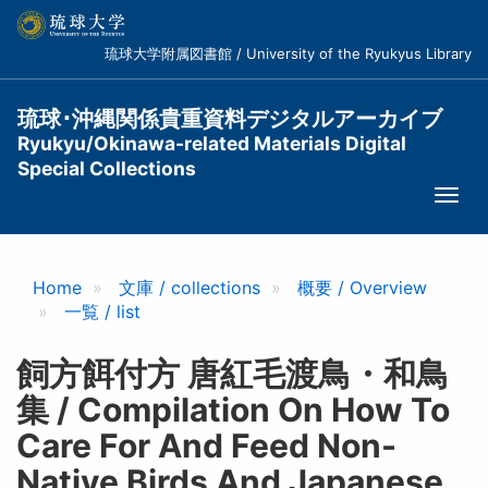
メ
イ
琉球大学附属図書館 / University of the Ryukyus Library
ン
コ
ン
琉球･沖縄関係貴重資料デジタルアーカイブ
テ
Ryukyu/Okinawa-related Materials Digital
ン
Special Collections
ツ
Togg
に
navi
移
動
Home
文庫 / collections
概要 / Overview
一覧 / list
飼方餌付方 唐紅毛渡鳥・和鳥
集 / Compilation On How To
Care For And Feed Non-
Native Birds And Japanese