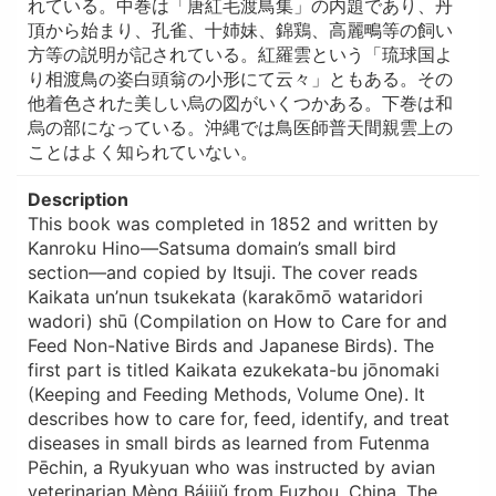
れている。中巻は「唐紅毛渡鳥集」の内題であり、丹
頂から始まり、孔雀、十姉妹、錦鶏、高麗鴫等の飼い
方等の説明が記されている。紅羅雲という「琉球国よ
り相渡鳥の姿白頭翁の小形にて云々」ともある。その
他着色された美しい烏の図がいくつかある。下巻は和
烏の部になっている。沖縄では鳥医師普天間親雲上の
ことはよく知られていない。
Description
This book was completed in 1852 and written by
Kanroku Hino—Satsuma domain’s small bird
section—and copied by Itsuji. The cover reads
Kaikata un’nun tsukekata (karakōmō wataridori
wadori) shū (Compilation on How to Care for and
Feed Non-Native Birds and Japanese Birds). The
first part is titled Kaikata ezukekata-bu jōnomaki
(Keeping and Feeding Methods, Volume One). It
describes how to care for, feed, identify, and treat
diseases in small birds as learned from Futenma
Pēchin, a Ryukyuan who was instructed by avian
veterinarian Mèng Báijiǔ from Fuzhou, China. The