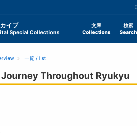
ーカイブ
文庫
検索
tal Special Collections
Collections
Search
erview
一覧 / list
Journey Throughout Ryukyu
キ