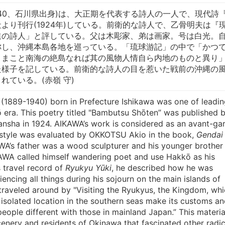
~1940、石川県出身)は、大正期を代表する詩人の一人で、現代詩
より刊行(1924年)している。前衛的な詩人で、乙骨明夫は『
進の詩人」と評している。父は木彫家、弟は画家。号は白光。
称し、沖縄本島各地を巡っている。「琉球游記」の中で「かつ
、まこと南海の絶島なれば其の風物人情自ら内地のものと異り
た様子を記している。前衛的な詩人の目を惹いた戦前の沖縄の
れている。(赤嶺 守)
(1889-1940) born in Prefecture Ishikawa was one of leadin
ō era. This poetry titled "Bambutsu Shōten” was published 
ansha in 1924. AIKAWA’s work is considered as an avant-ga
 style was evaluated by OKKOTSU Akio in the book,
Gendai
WA’s father was a wood sculpturer and his younger brother
KAWA called himself wandering poet and use Hakkō as his
 travel record of
Ryukyu Yūki
, he described how he was
encing all things during his sojourn on the main islands of
raveled around by "Visiting the Ryukyus, the Kingdom, whi
 isolated location in the southern seas make its customs a
people different with those in mainland Japan.” This materia
enery and residents of Okinawa that fascinated other radic