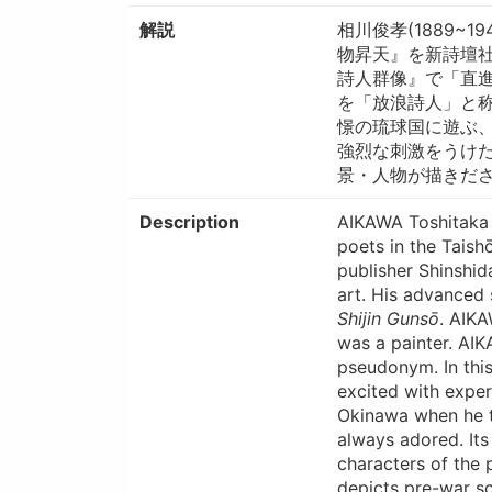
解説
相川俊孝(1889
物昇天』を新詩壇社
詩人群像』で「直
を「放浪詩人」と
憬の琉球国に遊ぶ
強烈な刺激をうけ
景・人物が描きださ
Description
AIKAWA Toshitaka 
poets in the Taish
publisher Shinshid
art. His advanced
Shijin Gunsō
. AIKA
was a painter. AI
pseudonym. In this
excited with experi
Okinawa when he t
always adored. Its
characters of the 
depicts pre-war sc