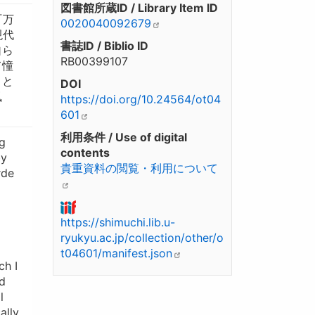
図書館所蔵ID / Library Item ID
『万
0020040092679
現代
書誌ID / Biblio ID
自ら
RB00399107
て憧
」と
DOI
風
https://doi.org/10.24564/ot04
601
利用条件 / Use of digital
g
contents
by
貴重資料の閲覧・利用について
rde
https://shimuchi.lib.u-
ryukyu.ac.jp/collection/other/o
t04601/manifest.json
ch I
nd
l
ally