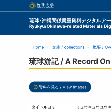
メ
イ
ン
コ
Main
琉球･沖縄関係貴重資料デジタルア
ン
Ryukyu/Okinawa-related Materials Digi
navigation
テ
ン
ツ
に
Home
文庫 / collections
概要 / Ov
移
動
琉球游記 / A Record On 
資料を見る / View Images
タイトルヨミ
リュウキュウユウ