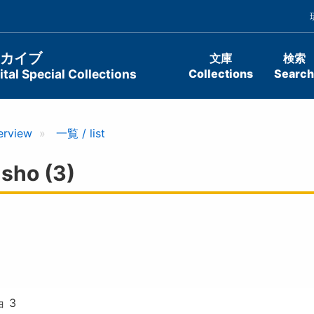
ーカイブ
文庫
検索
tal Special Collections
Collections
Search
erview
一覧 / list
sho (3)
 3