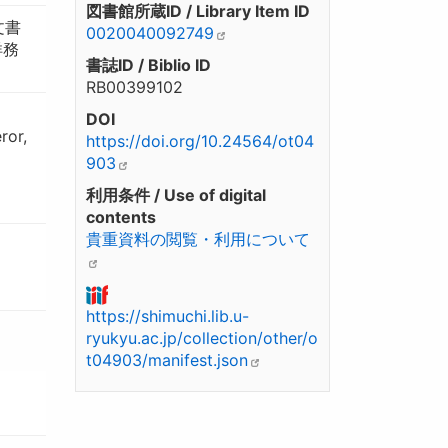
図書館所蔵ID / Library Item ID
文書
0020040092749
洋務
書誌ID / Biblio ID
RB00399102
DOI
ror,
https://doi.org/10.24564/ot04
903
利用条件 / Use of digital
contents
貴重資料の閲覧・利用について
https://shimuchi.lib.u-
ryukyu.ac.jp/collection/other/o
t04903/manifest.json