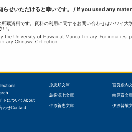
けると幸いです。 / If you used any materia
の所蔵資料です。資料の利用に関するお問い合わせはハワイ大
ださい。
the University of Hawaii at Manoa Library. For inquiries, 
ibrary Okinawa Collection.
原忠順文庫
宮良殿内
llections
文
文
arch
島袋源七文庫
崎原貢文
庫
庫
イトについて
About
仲原善忠文庫
伊波普猷
(Left)
(Mid
合わせ
Contact