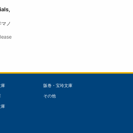
ls,
学マノ
please
文庫
阪巻・宝玲文庫
文
庫
その他
庫
文庫
dle)
(Right)