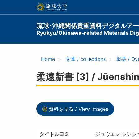
メ
イ
ン
コ
Main
琉球･沖縄関係貴重資料デジタルア
ン
Ryukyu/Okinawa-related Materials Digi
navigation
テ
ン
ツ
に
Home
文庫 / collections
概要 / Ov
移
動
柔遠新書 [3] / Jūenshin
資料を見る / View Images
タイトルヨミ
ジュウエン シンショ