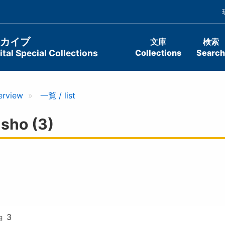
ーカイブ
文庫
検索
tal Special Collections
Collections
Search
erview
一覧 / list
sho (3)
 3