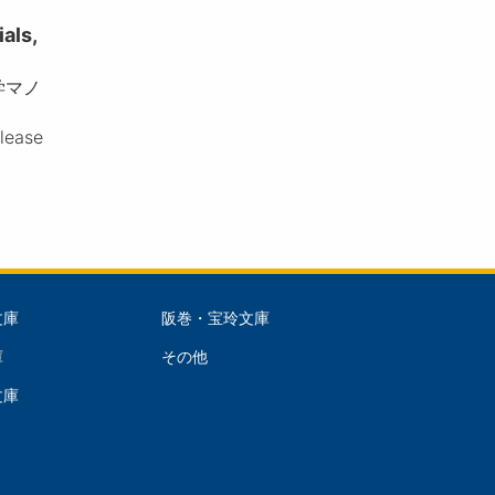
ls,
学マノ
please
文庫
阪巻・宝玲文庫
文
庫
その他
庫
文庫
dle)
(Right)