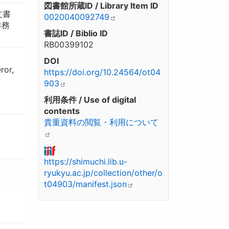
図書館所蔵ID / Library Item ID
文書
0020040092749
洋務
書誌ID / Biblio ID
RB00399102
DOI
ror,
https://doi.org/10.24564/ot04
903
利用条件 / Use of digital
contents
貴重資料の閲覧・利用について
https://shimuchi.lib.u-
ryukyu.ac.jp/collection/other/o
t04903/manifest.json