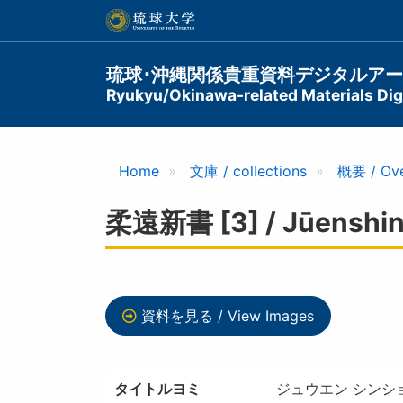
メ
イ
ン
コ
Main
琉球･沖縄関係貴重資料デジタルア
ン
Ryukyu/Okinawa-related Materials Digi
navigation
テ
ン
ツ
に
Home
文庫 / collections
概要 / Ov
移
動
柔遠新書 [3] / Jūenshin
資料を見る / View Images
タイトルヨミ
ジュウエン シンショ