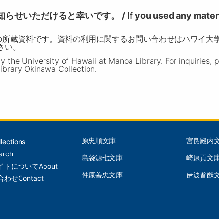
けると幸いです。 / If you used any materia
の所蔵資料です。資料の利用に関するお問い合わせはハワイ大
ださい。
the University of Hawaii at Manoa Library. For inquiries, 
ibrary Okinawa Collection.
原忠順文庫
宮良殿内
llections
文
文
arch
島袋源七文庫
崎原貢文
庫
庫
イトについて
About
仲原善忠文庫
伊波普猷
(Left)
(Mid
合わせ
Contact