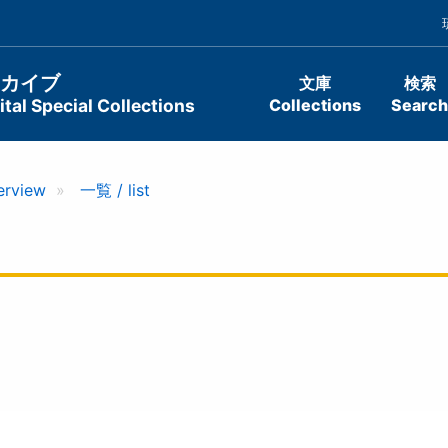
ーカイブ
文庫
検索
tal Special Collections
Collections
Search
erview
一覧 / list