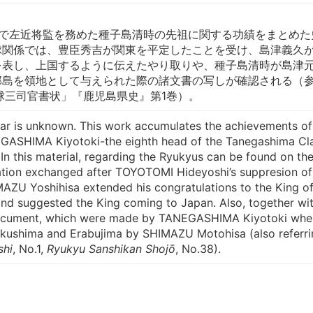
立年不明
主で左近将監を務めた種子島清時の先祖に関する功績をまとめた
球関係では、豊臣秀吉が関東を平定したことを受け、島津義久
を表し、上国するように伝えたやり取りや、種子島清時が島津
部島を領地として与えられた際の諸文書の写しが確認される（
球三司官書状」『鹿児島県史』第1巻）。
ar is unknown. This work accumulates the achievements of
GASHIMA Kiyotoki-the eighth head of the Tanegashima Cl
n this material, regarding the Ryukyus can be found on th
ion exchanged after TOYOTOMI Hideyoshi’s suppresion of
MAZU Yoshihisa extended his congratulations to the King o
d suggested the King coming to Japan. Also, together wi
document, which were made by TANEGASHIMA Kiyotoki whe
kushima and Erabujima by SHIMAZU Motohisa (also referri
shi
, No.1,
Ryukyu Sanshikan Shojō
, No.38).