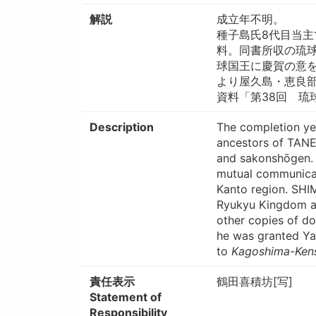
解説
成
種子島氏8代目当
料。同書所収の琉
球国王に慶賀の意
より屋久島・恵良
資料「第38回 琉
Description
The completion ye
ancestors of TANE
and sakonshōgen. I
mutual communicat
Kanto region. SHI
Ryukyu Kingdom an
other copies of 
he was granted Ya
to
Kagoshima-Ken
責任表示
鶴田喜積坊[写]
Statement of
Responsibility