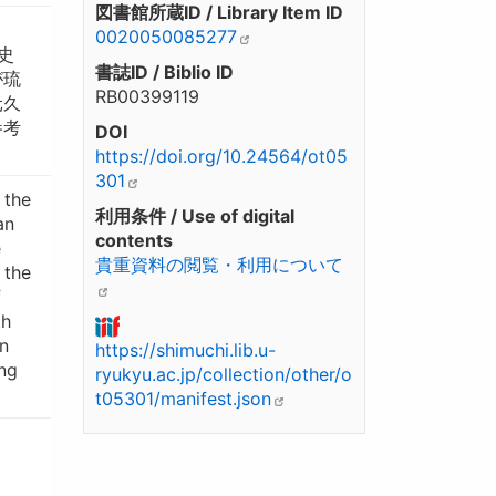
図書館所蔵ID / Library Item ID
。
0020050085277
史
書誌ID / Biblio ID
が琉
RB00399119
元久
参考
DOI
https://doi.org/10.24564/ot05
301
 the
利用条件 / Use of digital
an
contents
e
貴重資料の閲覧・利用について
 the
f
th
n
https://shimuchi.lib.u-
ng
ryukyu.ac.jp/collection/other/o
t05301/manifest.json