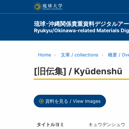
メ
イ
ン
コ
Main
琉球･沖縄関係貴重資料デジタルア
ン
Ryukyu/Okinawa-related Materials Digi
navigation
テ
ン
ツ
に
Home
文庫 / collections
概要 / Ov
移
動
[旧伝集] / Kyūdenshū
資料を見る / View Images
タイトルヨミ
キュウデンシュウ