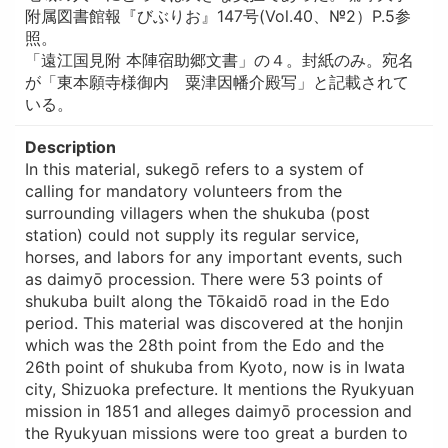
附属図書館報『びぶりお』147号(Vol.40、№2）P.5参
照。
「遠江国見附 本陣宿助郷文書」の４。封紙のみ。宛名
が「東本願寺様御内 粟津因幡介殿写」と記載されて
いる。
Description
In this material, sukegō refers to a system of
calling for mandatory volunteers from the
surrounding villagers when the shukuba (post
station) could not supply its regular service,
horses, and labors for any important events, such
as daimyō procession. There were 53 points of
shukuba built along the Tōkaidō road in the Edo
period. This material was discovered at the honjin
which was the 28th point from the Edo and the
26th point of shukuba from Kyoto, now is in Iwata
city, Shizuoka prefecture. It mentions the Ryukyuan
mission in 1851 and alleges daimyō procession and
the Ryukyuan missions were too great a burden to