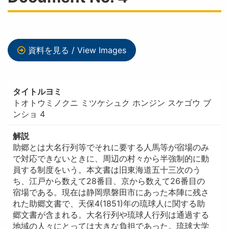
資料を見る / View Images
タイトルヨミ
トオトウミノクニ ミツケシュク ホンジン スケゴウ ブ
ンショ 4
解説
助郷とは大名行列等でそれに要する人馬等が宿場のみ
で対応できないときに、周辺の村々から半強制的に動
員する制度をいう。本文書は旧東海道五十三次のう
ち、江戸から数えて28番目、京から数えて26番目の
宿場である。現在は静岡県磐田市にあった本陣に残さ
れた助郷文書で、天保4(1851)年の琉球人に関する助
郷文書が含まれる。大名行列や琉球人行列は通過する
地域の人々にとっては大きな負担であった。琉球大学