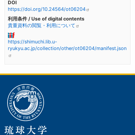
DOI
https://doi.org/10.24564/ot06204
利用条件 / Use of digital contents
貴重資料の閲覧・利用について
https://shimuchi.lib.u-
ryukyu.ac.jp/collection/other/ot06204/manifest.json