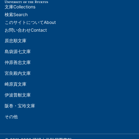
文庫
Collections
メ
検索
Search
イ
このサイトについて
About
ン
お問い合わせ
Contact
ナ
原忠順文庫
文
ビ
島袋源七文庫
庫
ゲ
仲原善忠文庫
(Left)
ー
シ
宮良殿内文庫
文
ョ
崎原貢文庫
庫
ン
伊波普猷文庫
(Middle)
(フ
阪巻・宝玲文庫
ッ
文
タ
その他
庫
ー)
(Right)