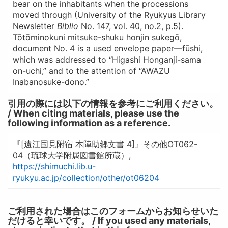
bear on the inhabitants when the processions
moved through (University of the Ryukyus Library
Newsletter
Biblio
No. 147, vol. 40, no.2, p.5).
Tōtōminokuni mitsuke-shuku honjin sukegō,
document No. 4 is a used envelope paper—fūshi,
which was addressed to “Higashi Honganji-sama
on-uchi,” and to the attention of “AWAZU
Inabanosuke-dono.”
引用の際には以下の情報を参考にご利用ください。
/ When citing materials, please use the
following information as a reference.
『[遠江国見附宿 本陣助郷文書 4]』その他OT062-
04（琉球大学附属図書館所蔵）,
https://shimuchi.lib.u-
ryukyu.ac.jp/collection/other/ot06204
ご利用された場合はこのフォームからお知らせいた
だけると幸いです。 / If you used any materials,