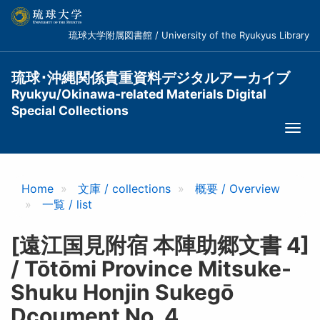
メ
イ
琉球大学附属図書館 / University of the Ryukyus Library
ン
コ
ン
琉球･沖縄関係貴重資料デジタルアーカイブ
テ
Ryukyu/Okinawa-related Materials Digital
ン
Special Collections
ツ
Togg
に
navi
移
動
Home
文庫 / collections
概要 / Overview
一覧 / list
[遠江国見附宿 本陣助郷文書 4]
/ Tōtōmi Province Mitsuke-
Shuku Honjin Sukegō
Dcoument No. 4