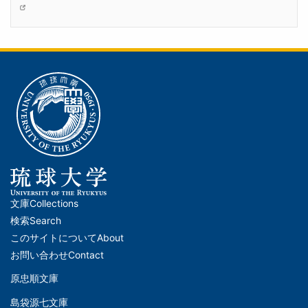
文庫
Collections
メ
検索
Search
イ
このサイトについて
About
ン
お問い合わせ
Contact
ナ
原忠順文庫
文
ビ
島袋源七文庫