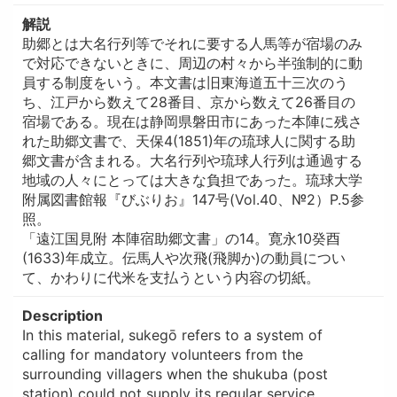
解説
助郷とは大名行列等でそれに要する人馬等が宿場のみ
で対応できないときに、周辺の村々から半強制的に動
員する制度をいう。本文書は旧東海道五十三次のう
ち、江戸から数えて28番目、京から数えて26番目の
宿場である。現在は静岡県磐田市にあった本陣に残さ
れた助郷文書で、天保4(1851)年の琉球人に関する助
郷文書が含まれる。大名行列や琉球人行列は通過する
地域の人々にとっては大きな負担であった。琉球大学
附属図書館報『びぶりお』147号(Vol.40、№2）P.5参
照。
「遠江国見附 本陣宿助郷文書」の14。寛永10癸酉
(1633)年成立。伝馬人や次飛(飛脚か)の動員につい
て、かわりに代米を支払うという内容の切紙。
Description
In this material, sukegō refers to a system of
calling for mandatory volunteers from the
surrounding villagers when the shukuba (post
station) could not supply its regular service,