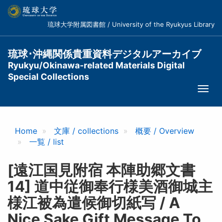
メ
イ
琉球大学附属図書館 / University of the Ryukyus Library
ン
コ
ン
琉球･沖縄関係貴重資料デジタルアーカイブ
テ
Ryukyu/Okinawa-related Materials Digital
ン
Special Collections
ツ
Togg
に
navi
移
動
Home
文庫 / collections
概要 / Overview
一覧 / list
[遠江国見附宿 本陣助郷文書
14] 道中従御奉行様美酒御城主
様江被為遣候御切紙写 / A
Nice Sake Gift Message To