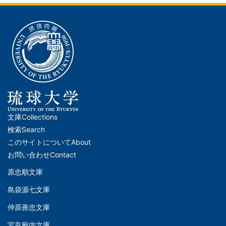
文庫
Collections
メ
検索
Search
イ
このサイトについて
About
ン
お問い合わせ
Contact
ナ
原忠順文庫
文
ビ
島袋源七文庫
庫
ゲ
仲原善忠文庫
(Left)
ー
宮良殿内文庫