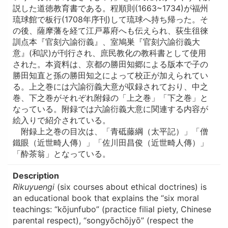
説した道徳教育書である。程順則(1663~1734)が福州
琉球館で板行(1708年序刊)して琉球へ持ち帰った。そ
の後、薩摩藩を経て江戸幕府へも伝えられ、荻生徂徠
訓点本『官刻六諭衍義』、室鳩巣『官刻六諭衍義大
意』(和訳)が刊行され、庶民教化の教科書として使用
された。本資料は、京都の勝田知郷による版本で子の
勝田知直と孫の勝田知之によって校正が加えられてい
る。上之巻には六諭衍義大意が収録されており、中之
巻、下之巻がそれぞれ附録の「上之巻」「下之巻」と
なっている。附録では六諭衍義大意に関連する内容が
絵入りで紹介されている。
附録上之巻の目次は、「青砥藤綱（太平記）」「僧
鐵眼（近世畸人傳）」「佐川田昌俊（近世畸人傳）」
「酔茶翁」となっている。
Description
Rikuyuengi
(six courses about ethical doctrines) is
an educational book that explains the “six moral
teachings: “kōjunfubo” (practice filial piety, Chinese
parental respect), “songyōchōjyō” (respect the