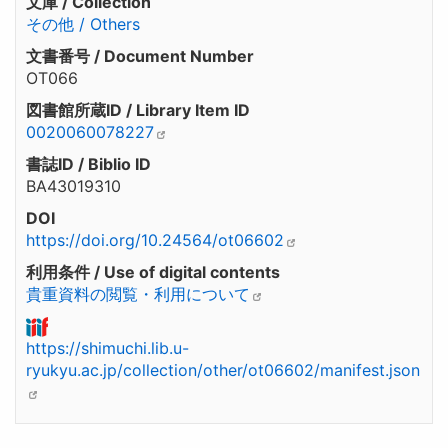
文庫 / Collection
その他 / Others
文書番号 / Document Number
OT066
図書館所蔵ID / Library Item ID
0020060078227
書誌ID / Biblio ID
BA43019310
DOI
https://doi.org/10.24564/ot06602
利用条件 / Use of digital contents
貴重資料の閲覧・利用について
https://shimuchi.lib.u-
ryukyu.ac.jp/collection/other/ot06602/manifest.json