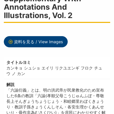
Annotations And
Illustrations, Vol. 2
資料を見る / View Images
タイトルヨミ
カンキョ シュショ エイリ リクユエンギ フロク チュ
ウ ノ カン
解説
「六諭衍義」とは、明の洪武帝が民衆教化のため宣布
した6条の教訓「六諭(孝順父母こうじゅんふぼ・尊敬
長上そんぎょうちょうじょう・和睦郷里わぼくきょう
り・教訓子孫きょうくんしそん・各安生理かくあんせ
いり・毋作非為むさくひい)」を庶民にわかりやすく解