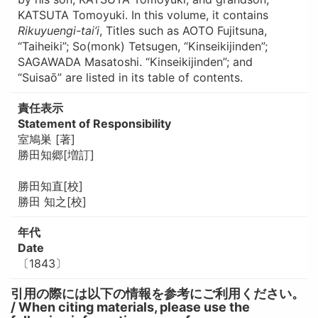
KATSUTA Tomoyuki. In this volume, it contains
Rikuyuengi-tai’i
, Titles such as AOTO Fujitsuna,
“Taiheiki”; So(monk) Tetsugen, “Kinseikijinden”;
SAGAWADA Masatoshi. “Kinseikijinden”; and
“Suisaō” are listed in its table of contents.
責任表示
Statement of Responsibility
室鳩巣 [著]
勝田知郷[増訂]
勝田知直[校]
勝田 知之[校]
年代
Date
〔1843〕
引用の際には以下の情報を参考にご利用ください。
/ When citing materials, please use the