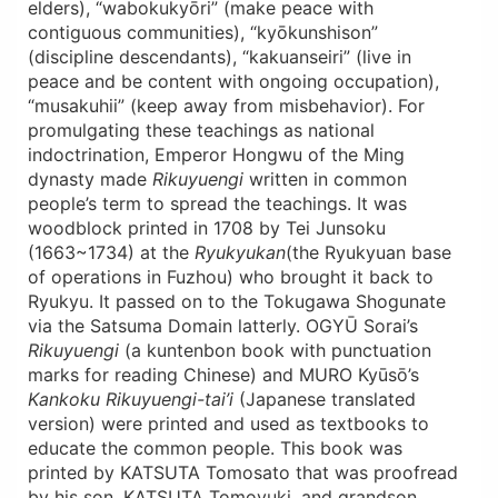
elders), “wabokukyōri” (make peace with
contiguous communities), “kyōkunshison”
(discipline descendants), “kakuanseiri” (live in
peace and be content with ongoing occupation),
“musakuhii” (keep away from misbehavior). For
promulgating these teachings as national
indoctrination, Emperor Hongwu of the Ming
dynasty made
Rikuyuengi
written in common
people’s term to spread the teachings. It was
woodblock printed in 1708 by Tei Junsoku
(1663~1734) at the
Ryukyukan
(the Ryukyuan base
of operations in Fuzhou) who brought it back to
Ryukyu. It passed on to the Tokugawa Shogunate
via the Satsuma Domain latterly. OGYŪ Sorai’s
Rikuyuengi
(a kuntenbon book with punctuation
marks for reading Chinese) and MURO Kyūsō’s
Kankoku Rikuyuengi-tai’i
(Japanese translated
version) were printed and used as textbooks to
educate the common people. This book was
printed by KATSUTA Tomosato that was proofread
by his son, KATSUTA Tomoyuki, and grandson,