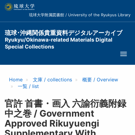
メ
イ
琉球大学附属図書館 / University of the Ryukyus Library
ン
コ
ン
琉球･沖縄関係貴重資料デジタルアーカイブ
テ
Ryukyu/Okinawa-related Materials Digital
ン
Special Collections
ツ
Togg
に
navi
移
動
Home
文庫 / collections
概要 / Overview
一覧 / list
官許 首書・画入 六諭衍義附録
中之巻 / Government
Approved Rikuyuengi
Supplementary With