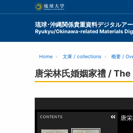
メ
イ
ン
コ
Main
琉球･沖縄関係貴重資料デジタルア
ン
Ryukyu/Okinawa-related Materials Digi
navigation
テ
ン
ツ
に
Home
文庫 / collections
概要 / Ov
移
動
唐栄林氏婚姻家禮 / The Rin 