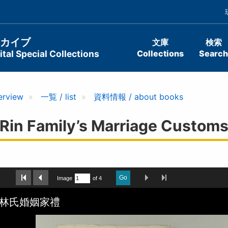
ーカイブ
文庫
検索
tal Special Collections
Collections
Search
erview
一覧 / list
資料情報 / about books
Family’s Marriage Customs 