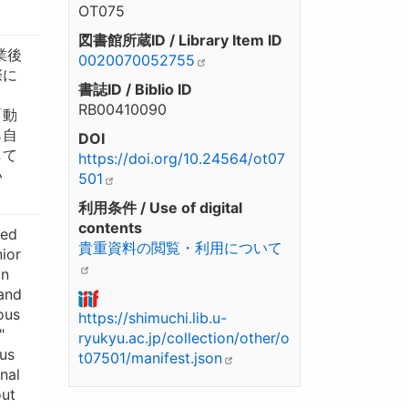
OT075
図書館所蔵ID / Library Item ID
業後
0020070052755
際に
書誌ID / Biblio ID
、
RB00410090
「動
ら自
DOI
して
https://doi.org/10.24564/ot07
い
501
利用条件 / Use of digital
contents
ted
貴重資料の閲覧・利用について
ior
in
 and
ous
https://shimuchi.lib.u-
"
ryukyu.ac.jp/collection/other/o
ous
t07501/manifest.json
nal
out