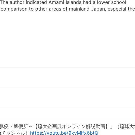
. The author indicated Amami Islands had a lower school
 comparison to other areas of mainland Japan, especial the
～豚疫・豚便所～【琉大企画展オンライン解説動画】」（琉球大
beチャンネル）
https://youtu.be/9xvMjfx6btQ