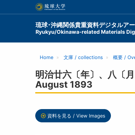
メ
イ
ン
コ
Main
琉球･沖縄関係貴重資料デジタルア
ン
Ryukyu/Okinawa-related Materials Digi
navigation
テ
ン
ツ
に
Home
文庫 / collections
概要 / Ov
移
動
明治廿六〔年〕、八〔月〕 大嶋紀行
August 1893
資料を見る / View Images