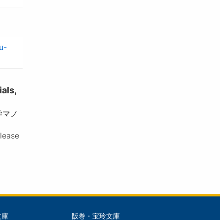
u-
ls,
学マノ
please
文庫
阪巻・宝玲文庫