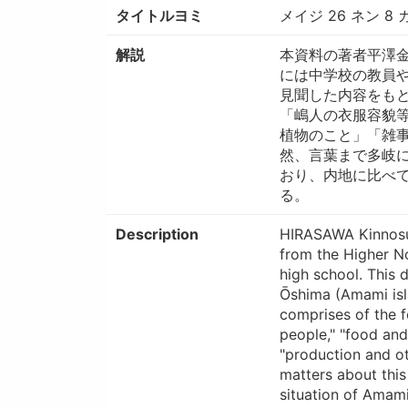
タイトルヨミ
メイジ 26 ネン 8
解説
本資料の著者平澤金
には中学校の教員
見聞した内容をも
「嶋人の衣服容貌
植物のこと」「雑
然、言葉まで多岐
おり、内地に比べ
る。
Description
HIRASAWA Kinnosuk
from the Higher No
high school. This 
Ōshima (Amami isl
comprises of the f
people," "food and
"production and ot
matters about this
situation of Amami