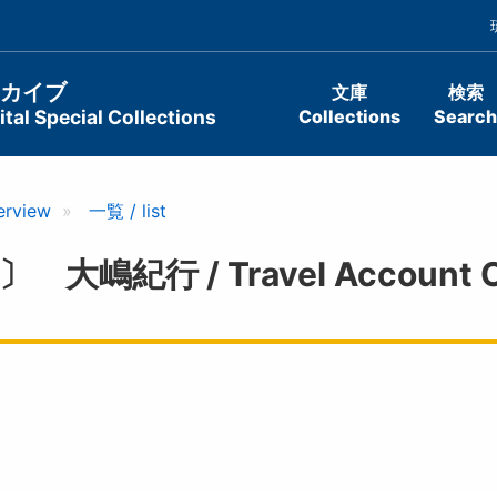
ーカイブ
文庫
検索
tal Special Collections
Collections
Search
erview
一覧 / list
 / Travel Account Of Hi