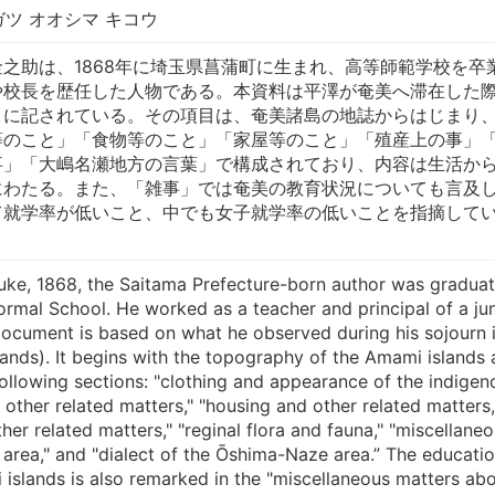
 ガツ オオシマ キコウ
之助は、1868年に埼玉県菖蒲町に生まれ、高等師範学校を卒
や校長を歴任した人物である。本資料は平澤が奄美へ滞在した
とに記されている。その項目は、奄美諸島の地誌からはじまり
等のこと」「食物等のこと」「家屋等のこと」「殖産上の事」
事」「大嶋名瀬地方の言葉」で構成されており、内容は生活か
にわたる。また、「雑事」では奄美の教育状況についても言及
て就学率が低いこと、中でも女子就学率の低いことを指摘して
e, 1868, the Saitama Prefecture-born author was gradua
rmal School. He worked as a teacher and principal of a jun
document is based on what he observed during his sojourn 
ands). It begins with the topography of the Amami islands
ollowing sections: "clothing and appearance of the indigen
 other related matters," "housing and other related matters,
her related matters," "reginal flora and fauna," "miscellane
 area," and "dialect of the Ōshima-Naze area.” The educatio
 islands is also remarked in the "miscellaneous matters ab