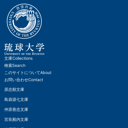
文庫
Collections
メ
検索
Search
イ
このサイトについて
About
ン
お問い合わせ
Contact
ナ
原忠順文庫
文
ビ
島袋源七文庫
庫
ゲ
仲原善忠文庫
(Left)
ー
シ
宮良殿内文庫
文