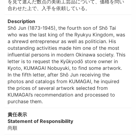
を見て選んだ数点の美術工芸品について、価格を問い
合わせた上で、入手を依頼している。
Description
Shō Jun (1873-1945), the fourth son of Shō Tai
who was the last king of the Ryukyu Kingdom, was
a shrewd entrepreneur as well as politician. His
outstanding activities made him one of the most
influential persons in modern Okinawa society. This
letter is to request the Kyūkyodō store owner in
Kyoto, KUMAGAI Nobuyuki, to find some artwork.
In the fifth letter, after Shō Jun receiving the
photos and catalogs from KUMAGAI, he inquired
the prices of several artwork selected from
KUMAGAI’s recommendation and processed to
purchase them.
責任表示
Statement of Responsibility
尚順