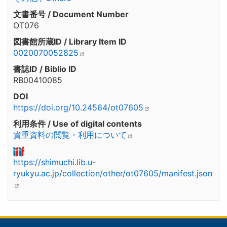
文書番号 / Document Number
OT076
図書館所蔵ID / Library Item ID
0020070052825
書誌ID / Biblio ID
RB00410085
DOI
https://doi.org/10.24564/ot07605
利用条件 / Use of digital contents
貴重資料の閲覧・利用について
https://shimuchi.lib.u-
ryukyu.ac.jp/collection/other/ot07605/manifest.json