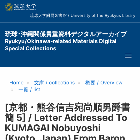
メ
イ
琉球大学附属図書館 / University of the Ryukyus Library
ン
コ
ン
琉球･沖縄関係貴重資料デジタルアーカイブ
テ
Ryukyu/Okinawa-related Materials Digital
ン
Special Collections
ツ
Togg
に
navi
移
動
Home
文庫 / collections
概要 / Overview
一覧 / list
[京都・熊谷信吉宛尚順男爵書
簡 5] / Letter Addressed To
KUMAGAI Nobuyoshi
(Kyoto, Japan) From Baron