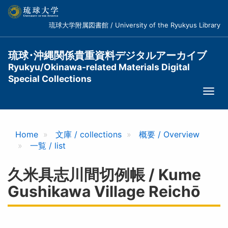
メ
イ
琉球大学附属図書館 / University of the Ryukyus Library
ン
コ
ン
琉球･沖縄関係貴重資料デジタルアーカイブ
テ
Ryukyu/Okinawa-related Materials Digital
ン
Special Collections
ツ
Togg
に
navi
移
動
Home
文庫 / collections
概要 / Overview
一覧 / list
久米具志川間切例帳 / Kume
Gushikawa Village Reichō