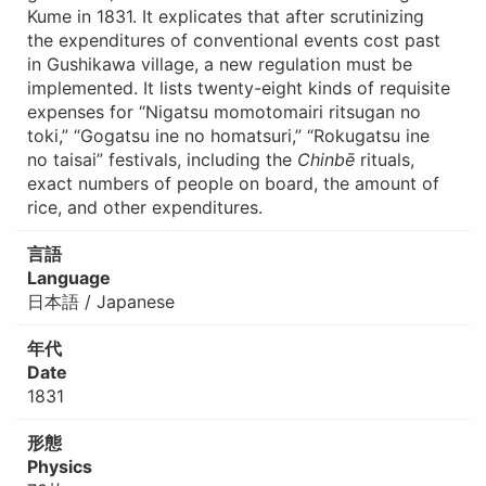
Kume in 1831. It explicates that after scrutinizing
the expenditures of conventional events cost past
in Gushikawa village, a new regulation must be
implemented. It lists twenty-eight kinds of requisite
expenses for “Nigatsu momotomairi ritsugan no
toki,” “Gogatsu ine no homatsuri,” “Rokugatsu ine
no taisai” festivals, including the
Chinbē
rituals,
exact numbers of people on board, the amount of
rice, and other expenditures.
言語
Language
日本語 / Japanese
年代
Date
1831
形態
Physics