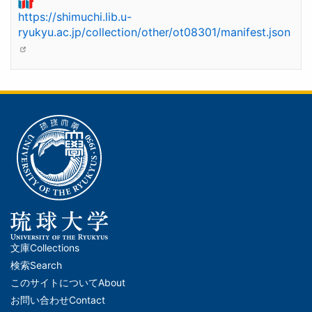
https://shimuchi.lib.u-
ryukyu.ac.jp/collection/other/ot08301/manifest.json
文庫
Collections
メ
検索
Search
イ
このサイトについて
About
ン
お問い合わせ
Contact