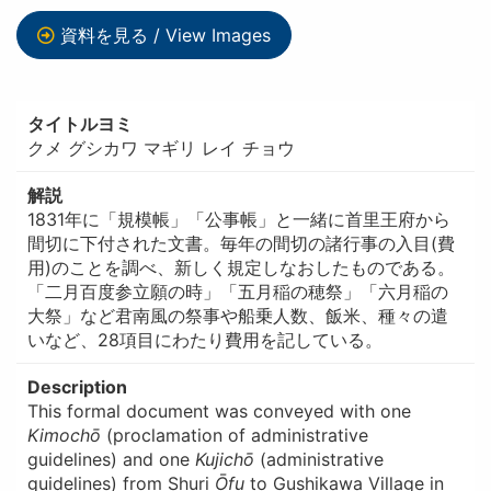
資料を見る / View Images
タイトルヨミ
クメ グシカワ マギリ レイ チョウ
解説
1831年に「規模帳」「公事帳」と一緒に首里王府から
間切に下付された文書。毎年の間切の諸行事の入目(費
用)のことを調べ、新しく規定しなおしたものである。
「二月百度参立願の時」「五月稲の穂祭」「六月稲の
大祭」など君南風の祭事や船乗人数、飯米、種々の遣
いなど、28項目にわたり費用を記している。
Description
This formal document was conveyed with one
Kimochō
(proclamation of administrative
guidelines) and one
Kujichō
(administrative
guidelines) from Shuri
Ōfu
to Gushikawa Village in