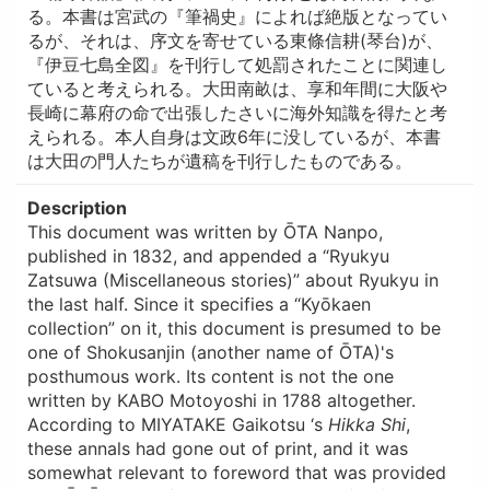
る。本書は宮武の『筆禍史』によれば絶版となってい
るが、それは、序文を寄せている東條信耕(琴台)が、
『伊豆七島全図』を刊行して処罰されたことに関連し
ていると考えられる。大田南畝は、享和年間に大阪や
長崎に幕府の命で出張したさいに海外知識を得たと考
えられる。本人自身は文政6年に没しているが、本書
は大田の門人たちが遺稿を刊行したものである。
Description
This document was written by ŌTA Nanpo,
published in 1832, and appended a “Ryukyu
Zatsuwa (Miscellaneous stories)” about Ryukyu in
the last half. Since it specifies a “Kyōkaen
collection” on it, this document is presumed to be
one of Shokusanjin (another name of ŌTA)'s
posthumous work. Its content is not the one
written by KABO Motoyoshi in 1788 altogether.
According to MIYATAKE Gaikotsu ‘s
Hikka Shi
,
these annals had gone out of print, and it was
somewhat relevant to foreword that was provided