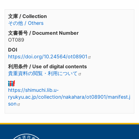
文庫 / Collection
その他 / Others
文書番号 / Document Number
OT089
DOI
https://doi.org/10.24564/ot08901
利用条件 / Use of digital contents
貴重資料の閲覧・利用について
https://shimuchi.lib.u-
ryukyu.ac.jp/collection/nakahara/ot08901/manifest.j
son