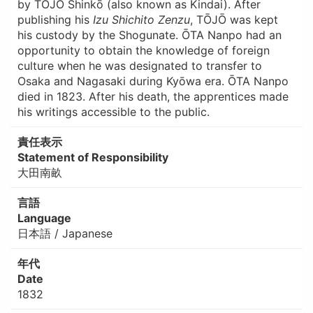
by TŌJŌ Shinkō (also known as Kindai). After
publishing his
Izu Shichito Zenzu
, TŌJŌ was kept
his custody by the Shogunate. ŌTA Nanpo had an
opportunity to obtain the knowledge of foreign
culture when he was designated to transfer to
Osaka and Nagasaki during Kyōwa era. ŌTA Nanpo
died in 1823. After his death, the apprentices made
his writings accessible to the public.
責任表示
Statement of Responsibility
大田南畝
言語
Language
日本語 / Japanese
年代
Date
1832