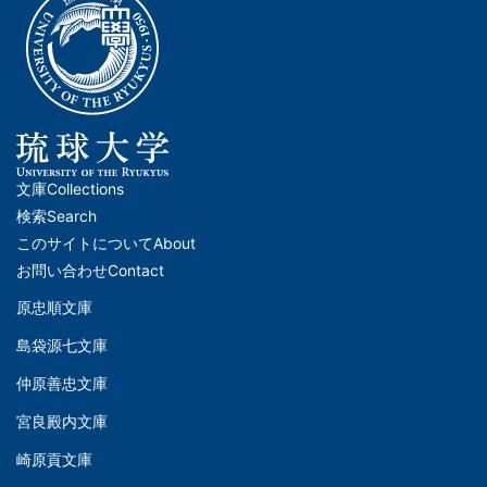
文庫
Collections
メ
検索
Search
イ
このサイトについて
About
ン
お問い合わせ
Contact
ナ
原忠順文庫
文
ビ
島袋源七文庫
庫
ゲ
仲原善忠文庫
(Left)
ー
シ
宮良殿内文庫
文
ョ
崎原貢文庫
庫