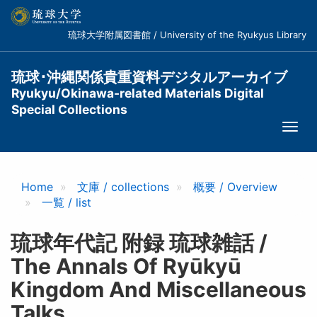
メ
イ
琉球大学附属図書館 / University of the Ryukyus Library
ン
コ
ン
琉球･沖縄関係貴重資料デジタルアーカイブ
テ
Ryukyu/Okinawa-related Materials Digital
ン
Special Collections
ツ
Togg
に
navi
移
動
Home
文庫 / collections
概要 / Overview
一覧 / list
琉球年代記 附録 琉球雑話 /
The Annals Of Ryūkyū
Kingdom And Miscellaneous
Talks