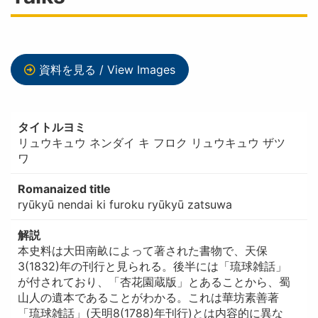
資料を見る / View Images
タイトルヨミ
リュウキュウ ネンダイ キ フロク リュウキュウ ザツ
ワ
Romanaized title
ryūkyū nendai ki furoku ryūkyū zatsuwa
解説
本史料は大田南畝によって著された書物で、天保
3(1832)年の刊行と見られる。後半には「琉球雑話」
が付されており、「杏花園蔵版」とあることから、蜀
山人の遺本であることがわかる。これは華坊素善著
「琉球雑話」(天明8(1788)年刊行)とは内容的に異な