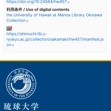
https://doi.org/10.24564/hw457
利用条件 / Use of digital contents
the University of Hawaii at Manoa Library Okinawa
Collection
https://shimuchi.lib.u-
ryukyu.ac.jp/collection/sakamaki/hw457/manifest.js
on