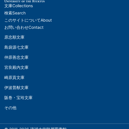
文庫
Collections
メ
検索
Search
イ
このサイトについて
About
ン
お問い合わせ
Contact
ナ
原忠順文庫
文
ビ
島袋源七文庫
庫
ゲ
仲原善忠文庫
(Left)
ー
シ
宮良殿内文庫
文
ョ
崎原貢文庫
庫
ン
伊波普猷文庫
(Middle)
(フ
阪巻・宝玲文庫
ッ
文
タ
その他
庫
ー)
(Right)