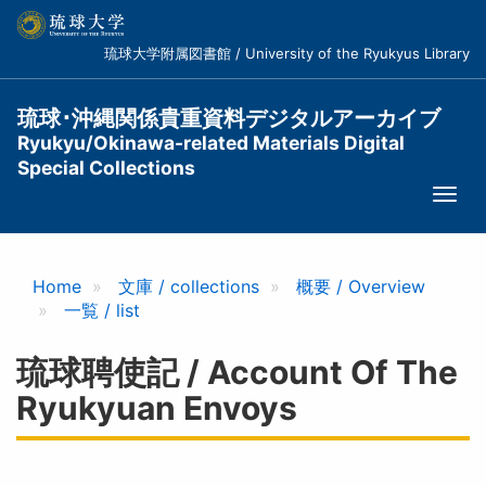
メ
イ
琉球大学附属図書館 / University of the Ryukyus Library
ン
コ
ン
琉球･沖縄関係貴重資料デジタルアーカイブ
テ
Ryukyu/Okinawa-related Materials Digital
ン
Special Collections
ツ
Togg
に
navi
移
動
Home
文庫 / collections
概要 / Overview
一覧 / list
琉球聘使記 / Account Of The
Ryukyuan Envoys