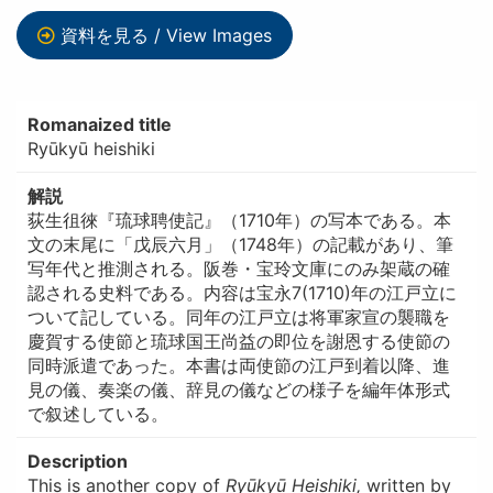
資料を見る / View Images
Romanaized title
Ryūkyū heishiki
解説
荻生徂徠『琉球聘使記』（1710年）の写本である。本
文の末尾に「戊辰六月」（1748年）の記載があり、筆
写年代と推測される。阪巻・宝玲文庫にのみ架蔵の確
認される史料である。内容は宝永7(1710)年の江戸立に
ついて記している。同年の江戸立は将軍家宣の襲職を
慶賀する使節と琉球国王尚益の即位を謝恩する使節の
同時派遣であった。本書は両使節の江戸到着以降、進
見の儀、奏楽の儀、辞見の儀などの様子を編年体形式
で叙述している。
Description
This is another copy of
Ryūkyū Heishiki,
written by