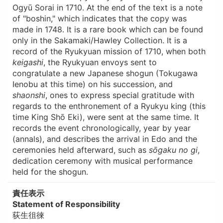
Ogyū Sorai in 1710. At the end of the text is a note
of "boshin," which indicates that the copy was
made in 1748. It is a rare book which can be found
only in the Sakamaki/Hawley Collection. It is a
record of the Ryukyuan mission of 1710, when both
keigashi
, the Ryukyuan envoys sent to
congratulate a new Japanese shogun (Tokugawa
Ienobu at this time) on his succession, and
shaonshi
, ones to express special gratitude with
regards to the enthronement of a Ryukyu king (this
time King Shō Eki), were sent at the same time. It
records the event chronologically, year by year
(annals), and describes the arrival in Edo and the
ceremonies held afterward, such as
sōgaku no gi
,
dedication ceremony with musical performance
held for the shogun.
責任表示
Statement of Responsibility
荻生徂徠