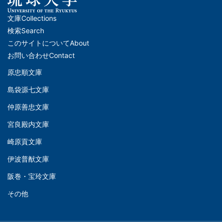
文庫
Collections
メ
検索
Search
イ
このサイトについて
About
ン
お問い合わせ
Contact
ナ
原忠順文庫
文
ビ
島袋源七文庫
庫
ゲ
仲原善忠文庫
(Left)
ー
シ
宮良殿内文庫
文
ョ
崎原貢文庫
庫
ン
伊波普猷文庫
(Middle)
(フ
阪巻・宝玲文庫
ッ
文
タ
その他
庫
ー)
(Right)