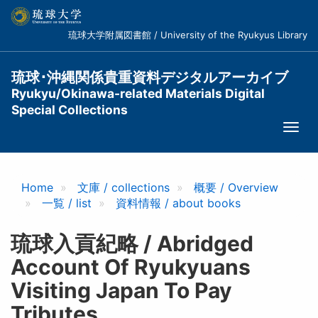
メ
イ
琉球大学附属図書館 / University of the Ryukyus Library
ン
コ
ン
琉球･沖縄関係貴重資料デジタルアーカイブ
テ
Ryukyu/Okinawa-related Materials Digital
ン
Special Collections
ツ
Togg
に
navi
移
動
Home
文庫 / collections
概要 / Overview
一覧 / list
資料情報 / about books
琉球入貢紀略 / Abridged
Account Of Ryukyuans
Visiting Japan To Pay
Tributes