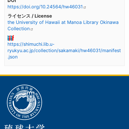
DOI
https://doi.org/10.24564/hw46031
ライセンス / License
the University of Hawaii at Manoa Library Okinawa
Collection
https://shimuchi.lib.u-
ryukyu.ac.jp/collection/sakamaki/hw46031/manifest
.json