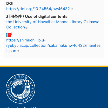
DOI
https://doi.org/10.24564/hw46432
利用条件 / Use of digital contents
the University of Hawaii at Manoa Library Okinawa
Collection
https://shimuchi.lib.u-
ryukyu.ac.jp/collection/sakamaki/hw46432/manifes
t.json