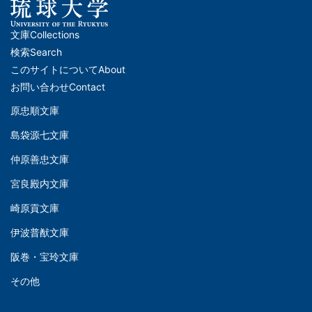
文庫
Collections
メ
検索
Search
イ
このサイトについて
About
ン
お問い合わせ
Contact
ナ
原忠順文庫
文
ビ
島袋源七文庫
庫
ゲ
仲原善忠文庫
(Left)
ー
シ
宮良殿内文庫
文
ョ
崎原貢文庫
庫
ン
伊波普猷文庫
(Middle)
(フ
阪巻・宝玲文庫
ッ
文
タ
その他
庫
ー)