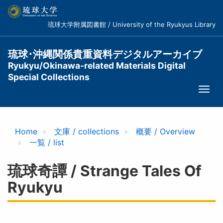
メ
イ
琉球大学附属図書館 / University of the Ryukyus Library
ン
コ
ン
琉球･沖縄関係貴重資料デジタルアーカイブ
テ
Ryukyu/Okinawa-related Materials Digital
ン
Special Collections
ツ
Togg
に
navi
移
動
Home
文庫 / collections
概要 / Overview
一覧 / list
琉球奇譚 / Strange Tales Of
Ryukyu