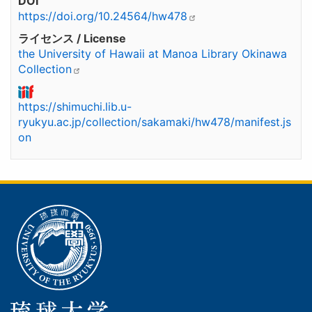
DOI
https://doi.org/10.24564/hw478
ライセンス / License
the University of Hawaii at Manoa Library Okinawa
Collection
https://shimuchi.lib.u-
ryukyu.ac.jp/collection/sakamaki/hw478/manifest.js
on