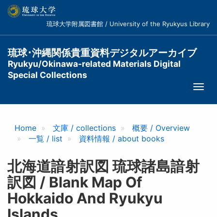
メ
イ
琉球大学附属図書館 / University of the Ryukyus Library
ン
コ
ン
琉球･沖縄関係貴重資料デジタルアーカイブ
テ
Ryukyu/Okinawa-related Materials Digital
ン
Special Collections
ツ
Togg
に
navi
移
動
Home
文庫 / collections
概要 / Overview
一覧 / list
資料情報 / about books
北海道諳射訳図 琉球諸島諳射
訳図 / Blank Map Of
Hokkaido And Ryukyu
Islands