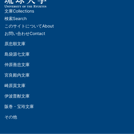
文庫
Collections
メ
検索
Search
イ
このサイトについて
About
ン
お問い合わせ
Contact
ナ
原忠順文庫
文
ビ
島袋源七文庫
庫
ゲ
仲原善忠文庫
(Left)
ー
シ
宮良殿内文庫
文
ョ
崎原貢文庫
庫
ン
伊波普猷文庫
(Middle)
(フ
阪巻・宝玲文庫
ッ
文
タ
その他
庫
ー)
(Right)