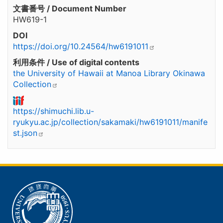
文書番号 / Document Number
HW619-1
DOI
https://doi.org/10.24564/hw6191011
利用条件 / Use of digital contents
the University of Hawaii at Manoa Library Okinawa
Collection
https://shimuchi.lib.u-
ryukyu.ac.jp/collection/sakamaki/hw6191011/manife
st.json