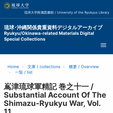
メ
イ
琉球大学附属図書館 / University of the Ryukyus Library
ン
コ
ン
琉球･沖縄関係貴重資料デジタルアーカイブ
テ
Ryukyu/Okinawa-related Materials Digital
ン
Special Collections
ツ
Togg
に
navi
移
動
Home
文庫 / collections
概要 / Overview
一覧 / list
嶌津琉球軍精記 巻之十一 /
Substantial Account Of The
Shimazu-Ryukyu War, Vol.
11