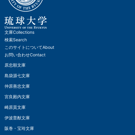
文庫
Collections
メ
検索
Search
イ
このサイトについて
About
ン
お問い合わせ
Contact
ナ
原忠順文庫
文
ビ
島袋源七文庫
庫
ゲ
仲原善忠文庫
(Left)
ー
シ
宮良殿内文庫
文
ョ
崎原貢文庫
庫
ン
伊波普猷文庫
(Middle)
(フ
阪巻・宝玲文庫
ッ