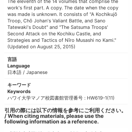
The eleventh of the 14 volumes that comprise the
work's first part. A copy. The date when the copy
was made is unknown. It consists of "A Kochikujō
Troop, Chō Johan's Valiant Battle, and Sano
Tatewaki's Doubt" and "The Satsuma Troops'
Second Attack on the Kochiku Castle, and
Strategies and Tactics of Nīro Musashi no Kami."
(Updated on August 25, 2015)
言語
Language
日本語 / Japanese
キーワード
Keywords
ハワイ大学マノア校図書館管理番号 : HW619-1(11)
引用の際には以下の情報を参考にご利用ください。
/ When citing materials, please use the
following information as a reference.