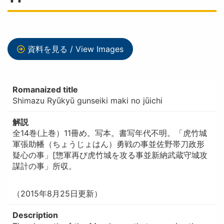
資料を見る / View Images
Romanaized title
Shimazu Ryūkyū gunseiki maki no jūichi
解説
全14巻(上巻）11冊め。写本。書写年代不明。「虎竹城
軍張助幡（ちょうじょはん）勇戦の事並佐野帯刀政形
疑心の事」[惣軍再び虎竹城を攻る事並新納武蔵守城攻
謀計の事」所収。
（2015年8月25日更新）
Description