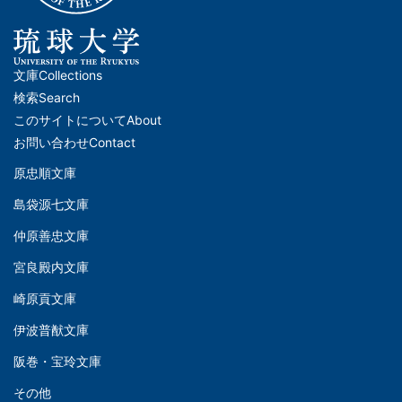
文庫
Collections
メ
検索
Search
イ
このサイトについて
About
ン
お問い合わせ
Contact
ナ
原忠順文庫
文
ビ
島袋源七文庫
庫
ゲ
仲原善忠文庫
(Left)
ー
シ
宮良殿内文庫
文
ョ
崎原貢文庫
庫
ン
伊波普猷文庫
(Middle)
(フ
阪巻・宝玲文庫
ッ
文
タ
その他