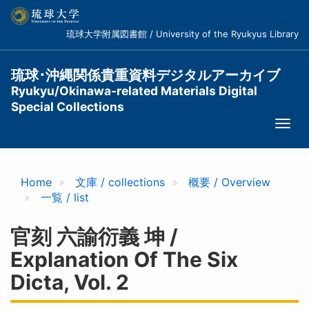
メ
イ
琉球大学附属図書館 / University of the Ryukyus Library
ン
コ
ン
琉球･沖縄関係貴重資料デジタルアーカイブ
テ
Ryukyu/Okinawa-related Materials Digital
ン
Special Collections
ツ
Togg
に
navi
移
動
Home
文庫 / collections
概要 / Overview
一覧 / list
官刻 六諭衍義 坤 /
Explanation Of The Six
Dicta, Vol. 2