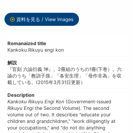
資料を見る / View Images
Romanaized title
Kankoku Rikuyu engi kon
解説
『官刻 六諭衍義 坤』。2冊組のうちの1冊(下巻）。六
諭のうち「教訓子孫」「各安生理」「母作非為」を収
載している。(2015年3月31日更新）
Description
Kankoku Rikuyu Engi Kon
(Government-issued
Rikuyu Engi
the Second Volume). The second
volume out of two. It describes "educate your
children and grandchildren," "work diligengtly at
your occupations," and "do not do anything