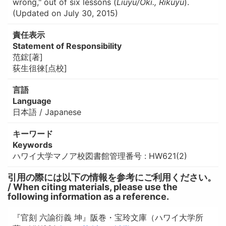
wrong," out of six lessons (
Liuyu/Oki., Rikuyu
).
(Updated on July 30, 2015)
責任表示
Statement of Responsibility
范鋐[著]
荻生徂徠[点校]
言語
Language
日本語 / Japanese
キーワード
Keywords
ハワイ大学マノア校図書館管理番号 : HW621(2)
引用の際には以下の情報を参考にご利用ください。
/ When citing materials, please use the
following information as a reference.
『官刻 六諭衍義 坤』阪巻・宝玲文庫（ハワイ大学所