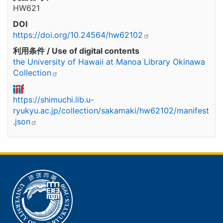
HW621
DOI
https://doi.org/10.24564/hw62102
利用条件 / Use of digital contents
the University of Hawaii at Manoa Library Okinawa
Collection
https://shimuchi.lib.u-
ryukyu.ac.jp/collection/sakamaki/hw62102/manifest
.json