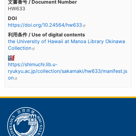
文書番号 / Document Number
HW633
DOI
https://doi.org/10.24564/hw633
利用条件 / Use of digital contents
the University of Hawaii at Manoa Library Okinawa
Collection
https://shimuchi.lib.u-
ryukyu.ac.jp/collection/sakamaki/hw633/manifest.js
on