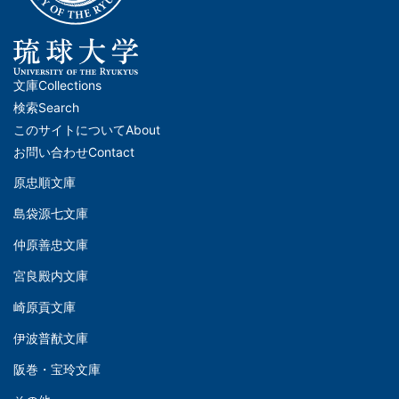
文庫
Collections
メ
検索
Search
イ
このサイトについて
About
ン
お問い合わせ
Contact
ナ
原忠順文庫
文
ビ
島袋源七文庫
庫
ゲ
仲原善忠文庫
(Left)
ー
シ
宮良殿内文庫
文
ョ
崎原貢文庫
庫
ン
伊波普猷文庫
(Middle)
(フ
阪巻・宝玲文庫
ッ
文