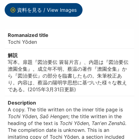
資料を見る / View Images
Romanaized title
Tochi Yōden
解説
写本。扉題『図治要伝 簑翁片言』、内題は『図治要伝
澹園全集』。成立年不明。蔡温の著作『澹園全集』か
ら『図治要伝』の部分を臨書したもの。朱筆校正あ
り。内容は、蔡温の陽明学思想に基づいた様々な教え
である。(2015年3月31日更新)
Description
A copy. The title written on the inner title page is
Tochi Yōden, Saō Hengen
; the title written in the
heading of the text is
Tochi Yōden, Tan'en Zenshū
.
The completion date is unknown. This is an
imitating copy of Tochi Yōden, a section included