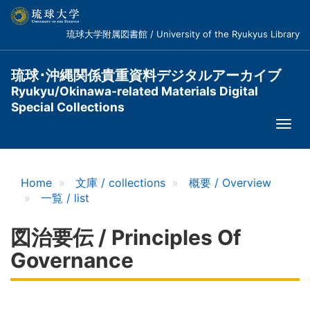
メ
イ
琉球大学附属図書館 / University of the Ryukyus Library
ン
コ
ン
琉球･沖縄関係貴重資料デジタルアーカイブ
テ
Ryukyu/Okinawa-related Materials Digital
ン
Special Collections
ツ
Togg
に
navi
移
動
Home
文庫 / collections
概要 / Overview
一覧 / list
図治要伝 / Principles Of
Governance