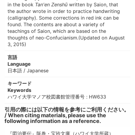
in the book
Tan'en Zenshū
written by Saion, that
the author wrote in order to practice handwriting
(calligraphy). Some corrections in red ink can be
found. The contents are about a variety of
teachings of Saion, which are based on the
thoughts of neo-Confucianism.(Updated on August
3, 2015)
言語
Language
日本語 / Japanese
キーワード
Keywords
ハワイ大学マノア校図書館管理番号 : HW633
引用の際には以下の情報を参考にご利用ください。
/ When citing materials, please use the
following information as a reference.
『図治要伝』阪巻・宝玲文庫（ハワイ大学所蔵）