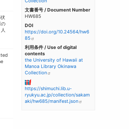
Collection
文書番号 / Document Number
HW685
都伏
川の
DOI
引人
https://doi.org/10.24564/hw6
85
利用条件 / Use of digital
contents
cted
the University of Hawaii at
he
Manoa Library Okinawa
Collection
https://shimuchi.lib.u-
ryukyu.ac.jp/collection/sakam
aki/hw685/manifest.json