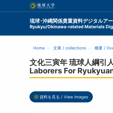
メ
イ
ン
コ
Main
琉球･沖縄関係貴重資料デジタルア
ン
Ryukyu/Okinawa-related Materials Digi
navigation
テ
ン
ツ
に
Home
文庫 / collections
概要 / Ov
移
動
文化三寅年 琉球人綱引人足割方帳 
Laborers For Ryukyuan
資料を見る / View Images