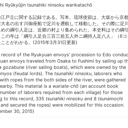
hi Ryūkyūjin tsunahiki ninsoku warikatachō
年の江戸立に関する記録である。写本。琉球使節は、大坂から京
諸大名の出す川御座船で淀川を遡航して移動した。その際に淀
ための綱引人足は、近郷の村より集められた。本史料はその綱
。この年は「綱引人足合三百三拾五人外ニ綱持人足八人」（6コ
とがわかる。(2015年3月31日更新)
 a record of the Ryukyuan envoys' procession to Edo condu
uan envoys traveled from Osaka to Fushimi by sailing up t
a gozabune
(river sailing boats), which were owned by the
imyos
(feudal lords). The
tsunahiki ninsoku
, laborers who
with ropes from the both sides of the river, were gathered
earby. This material is a
wariate-chō
(an account book
 number of laborers required from each village) for those
g to this record, 335
tsunahiki ninsoku
and 8
tsunamochi
and secured the ropes) were mobilized for this occasion.
ember 30, 2015)