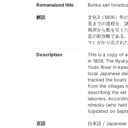
Romanaized title
Bunka san torados
解説
文化3（1806）
見までの道程を、
両岸から船を引く
足の割当帳である
マ）がかり出されたこ
Description
This is a copy of
in 1806. The Ryuky
Yodo River in
kaw
local Japanese
da
tracked the boats 
from the villages n
describing the set
laborers. Accordin
ninsoku
(who held 
(Updated on Sept
言語
日本語 / Japanese