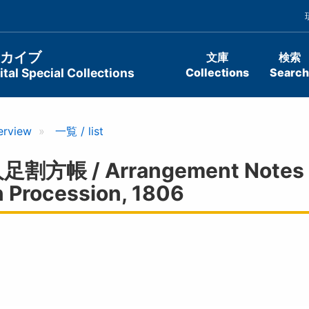
ーカイブ
文庫
検索
tal Special Collections
Collections
Search
erview
一覧 / list
/ Arrangement Notes Of 
 Procession, 1806