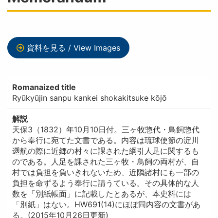
資料を見る / View Images
Romanaized title
Ryūkyūjin sanpu kankei shokakitsuke kōjō
解説
天保3（1832）年10月10日付。三ヶ牧惣代・鳥飼惣代
から奉行に宛てた文書である。内容は琉球使節の淀川
遡航の際に近郷の村々に課された綱引人足に関するも
のである。人足を課された三ヶ牧・鳥飼の両村が、自
村では負担を負いきれないため、近隣諸村にも一部の
負担を命ずるよう奉行に請うている。その具体的な人
数を「別紙帳面」に記載したとあるが、本史料には
「別紙」はない。HW691(14)にほぼ同内容の文書があ
る。(2015年10月26日更新)