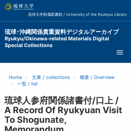
メ
イ
琉球大学附属図書館 / University of the Ryukyus Library
ン
コ
ン
琉球･沖縄関係貴重資料デジタルアーカイブ
テ
Ryukyu/Okinawa-related Materials Digital
ン
Special Collections
ツ
Togg
に
navi
移
動
Home
文庫 / collections
概要 / Overview
一覧 / list
琉球人参府関係諸書付/口上 /
A Record Of Ryukyuan Visit
To Shogunate,
Memorandum