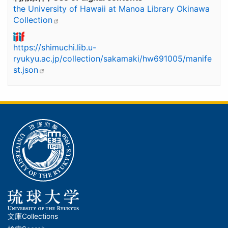
the University of Hawaii at Manoa Library Okinawa
Collection
https://shimuchi.lib.u-
ryukyu.ac.jp/collection/sakamaki/hw691005/manife
st.json
文庫
Collections