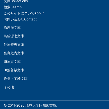
文庫
Collections
メ
検索
Search
イ
このサイトについて
About
ン
お問い合わせ
Contact
ナ
原忠順文庫
文
ビ
島袋源七文庫
庫
ゲ
仲原善忠文庫
(Left)
ー
シ
宮良殿内文庫
文
ョ
崎原貢文庫
庫
ン
伊波普猷文庫
(Middle)
(フ
阪巻・宝玲文庫
ッ
文
タ
その他
庫
ー)
(Right)
© 2011-2026 琉球大学附属図書館.