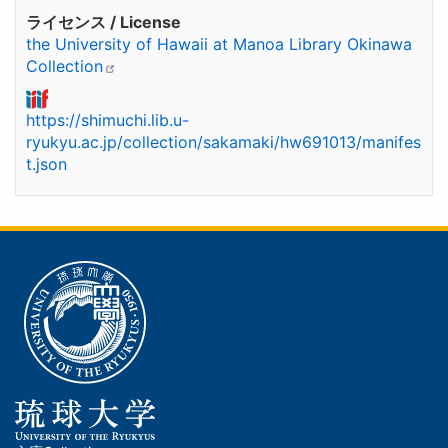
ライセンス / License
the University of Hawaii at Manoa Library Okinawa
Collection
https://shimuchi.lib.u-
ryukyu.ac.jp/collection/sakamaki/hw691013/manifes
t.json