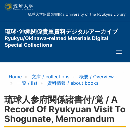
メ
イ
琉球大学附属図書館 / University of the Ryukyus Library
ン
コ
ン
琉球･沖縄関係貴重資料デジタルアーカイブ
テ
Ryukyu/Okinawa-related Materials Digital
ン
Special Collections
ツ
Togg
に
navi
移
動
Home
文庫 / collections
概要 / Overview
一覧 / list
資料情報 / about books
琉球人参府関係諸書付/覚 / A
Record Of Ryukyuan Visit To
Shogunate, Memorandum