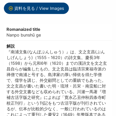
資料を見る / View Images
Romanaized title
Nanpo bunshū ge
解説
『南浦文集(なんぽぶんしゅう）』は、文之玄昌(ぶん
しげんしょう)（1555－1620）の詩文集。慶長3年
（1598）から元和6年（1620）までの漢詩文を文之玄
昌自らが編集したもの。文之玄昌は臨済宗東福寺派の
禅僧で南浦と号する。島津家の厚い帰依を得た学僧
で、儒学を講じ、外交顧問としての重鎮でもあった。
文之玄昌が書いた書いた明・琉球・呂宋・南蛮船に対
する外交文書なども収められている。川瀬一馬著『増
補古活字版之研究』によれば「寛永乙丑仲秋四条寺町
校正刊行」という刊記をもつ古活字版が刊行されてい
るが、伝本が比較的少なく、一般に行われているのは
これによって重刊した慶安2（1649）年整版本である