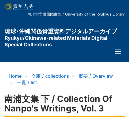
メ
イ
琉球大学附属図書館 / University of the Ryukyus Library
ン
コ
ン
琉球･沖縄関係貴重資料デジタルアーカイブ
テ
Ryukyu/Okinawa-related Materials Digital
ン
Special Collections
ツ
Togg
に
navi
移
動
Home
文庫 / collections
概要 / Overview
一覧 / list
南浦文集 下 / Collection Of
Nanpo's Writings, Vol. 3