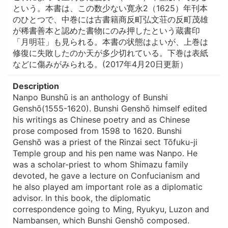
という。本書は、この数少ない寛永2（1625）年刊本
のひとつで、中巻には古書籍商反町弘文荘の反町茂雄
が稀書善本と認めた書物にのみ押したという蔵書印
「月明荘」も見られる。本書の状態はよいが、上巻は
修復に失敗したのか天が多少切れている。下巻は表紙
などに傷みがみられる。(2017年4月20日更新）
Description
Nanpo Bunshū is an anthology of Bunshi
Genshō(1555-1620). Bunshi Genshō himself edited
his writings as Chinese poetry and as Chinese
prose composed from 1598 to 1620. Bunshi
Genshō was a priest of the Rinzai sect Tōfuku-ji
Temple group and his pen name was Nanpo. He
was a scholar-priest to whom Shimazu family
devoted, he gave a lecture on Confucianism and
he also played am important role as a diplomatic
advisor. In this book, the diplomatic
correspondence going to Ming, Ryukyu, Luzon and
Nambansen, which Bunshi Genshō composed.