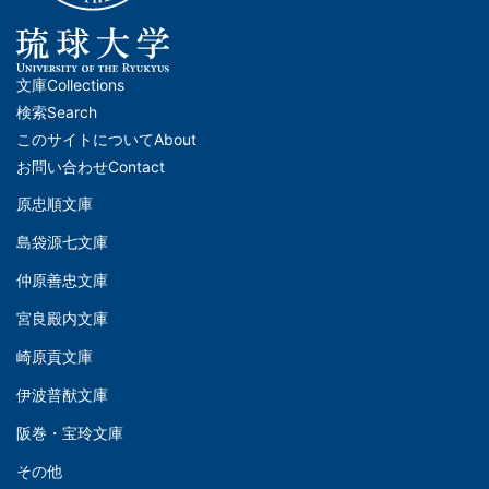
文庫
Collections
メ
検索
Search
イ
このサイトについて
About
ン
お問い合わせ
Contact
ナ
原忠順文庫
文
ビ
島袋源七文庫
庫
ゲ
仲原善忠文庫
(Left)
ー
シ
宮良殿内文庫
文
ョ
崎原貢文庫
庫
ン
伊波普猷文庫
(Middle)
(フ
阪巻・宝玲文庫
ッ
文
タ
その他