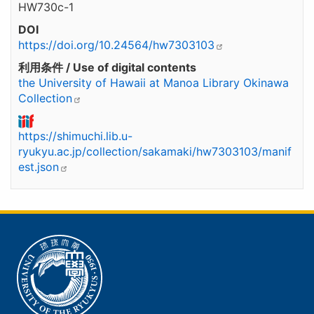
HW730c-1
DOI
https://doi.org/10.24564/hw7303103
利用条件 / Use of digital contents
the University of Hawaii at Manoa Library Okinawa
Collection
https://shimuchi.lib.u-
ryukyu.ac.jp/collection/sakamaki/hw7303103/manif
est.json