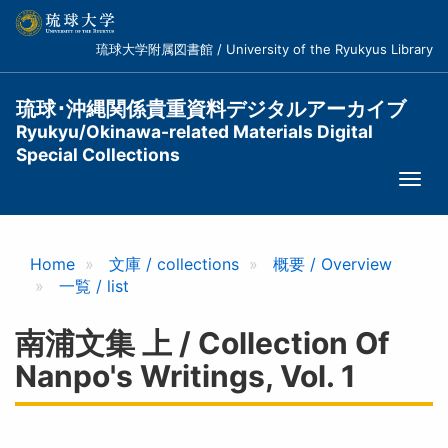
メ
イ
琉球大学附属図書館 / University of the Ryukyus Library
ン
コ
ン
琉球･沖縄関係貴重資料デジタルアーカイブ
テ
Ryukyu/Okinawa-related Materials Digital
ン
Special Collections
ツ
Togg
に
navi
移
動
Home
文庫 / collections
概要 / Overview
一覧 / list
南浦文集 上 / Collection Of
Nanpo's Writings, Vol. 1