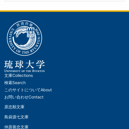
文庫
Collections
メ
検索
Search
イ
このサイトについて
About
ン
お問い合わせ
Contact
ナ
原忠順文庫
文
ビ
島袋源七文庫
庫
ゲ
仲原善忠文庫