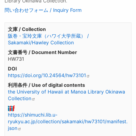
Library Okinawa Collection.
問い合わせフォーム / Inquiry Form
文庫 / Collection
阪巻・宝玲文庫（ハワイ大学所蔵） /
Sakamaki/Hawley Collection
文書番号 / Document Number
HW731
DOI
https://doi.org/10.24564/hw73101
利用条件 / Use of digital contents
the University of Hawaii at Manoa Library Okinawa
Collection
https://shimuchi.lib.u-
ryukyu.ac.jp/collection/sakamaki/hw73101/manifest.
json