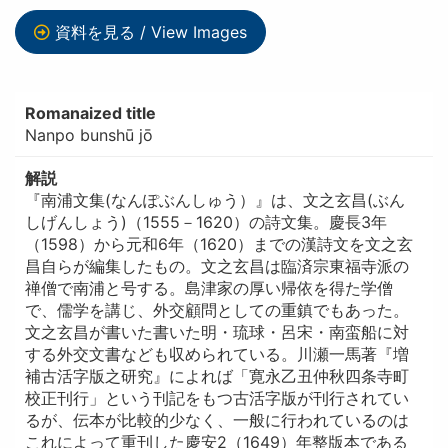
資料を見る / View Images
Romanaized title
Nanpo bunshū jō
解説
『南浦文集(なんぽぶんしゅう）』は、文之玄昌(ぶん
しげんしょう)（1555－1620）の詩文集。慶長3年
（1598）から元和6年（1620）までの漢詩文を文之玄
昌自らが編集したもの。文之玄昌は臨済宗東福寺派の
禅僧で南浦と号する。島津家の厚い帰依を得た学僧
で、儒学を講じ、外交顧問としての重鎮でもあった。
文之玄昌が書いた書いた明・琉球・呂宋・南蛮船に対
する外交文書なども収められている。川瀬一馬著『増
補古活字版之研究』によれば「寛永乙丑仲秋四条寺町
校正刊行」という刊記をもつ古活字版が刊行されてい
るが、伝本が比較的少なく、一般に行われているのは
これによって重刊した慶安2（1649）年整版本である