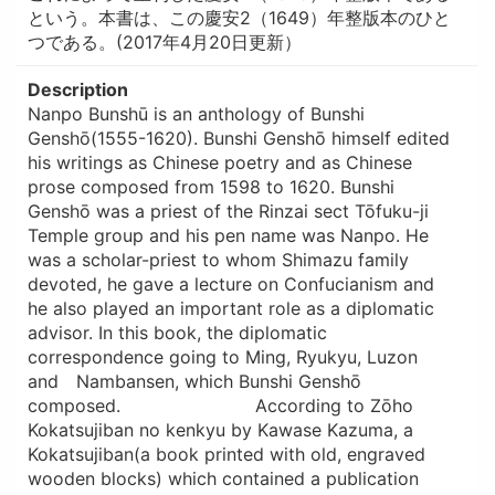
という。本書は、この慶安2（1649）年整版本のひと
つである。(2017年4月20日更新）
Description
Nanpo Bunshū is an anthology of Bunshi
Genshō(1555-1620). Bunshi Genshō himself edited
his writings as Chinese poetry and as Chinese
prose composed from 1598 to 1620. Bunshi
Genshō was a priest of the Rinzai sect Tōfuku-ji
Temple group and his pen name was Nanpo. He
was a scholar-priest to whom Shimazu family
devoted, he gave a lecture on Confucianism and
he also played an important role as a diplomatic
advisor. In this book, the diplomatic
correspondence going to Ming, Ryukyu, Luzon
and Nambansen, which Bunshi Genshō
composed. According to Zōho
Kokatsujiban no kenkyu by Kawase Kazuma, a
Kokatsujiban(a book printed with old, engraved
wooden blocks) which contained a publication