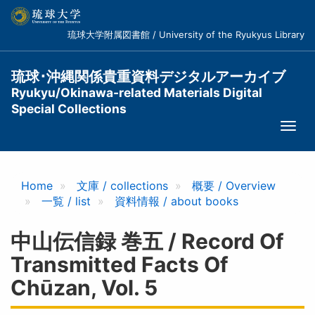
メ
イ
琉球大学附属図書館 / University of the Ryukyus Library
ン
コ
ン
琉球･沖縄関係貴重資料デジタルアーカイブ
テ
Ryukyu/Okinawa-related Materials Digital
ン
Special Collections
ツ
Togg
に
navi
移
動
Home
文庫 / collections
概要 / Overview
一覧 / list
資料情報 / about books
中山伝信録 巻五 / Record Of
Transmitted Facts Of
Chūzan, Vol. 5