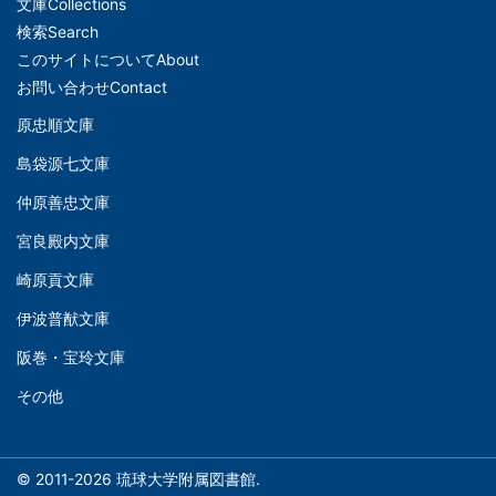
文庫
Collections
メ
検索
Search
イ
このサイトについて
About
ン
お問い合わせ
Contact
ナ
原忠順文庫
文
ビ
島袋源七文庫
庫
ゲ
仲原善忠文庫
(Left)
ー
シ
宮良殿内文庫
文
ョ
崎原貢文庫
庫
ン
伊波普猷文庫
(Middle)
(フ
阪巻・宝玲文庫
ッ
文
タ
その他
庫
ー)
(Right)
© 2011-2026 琉球大学附属図書館.