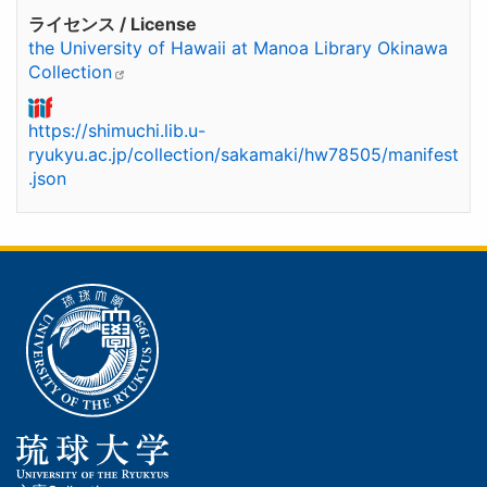
ライセンス / License
the University of Hawaii at Manoa Library Okinawa
Collection
https://shimuchi.lib.u-
ryukyu.ac.jp/collection/sakamaki/hw78505/manifest
.json