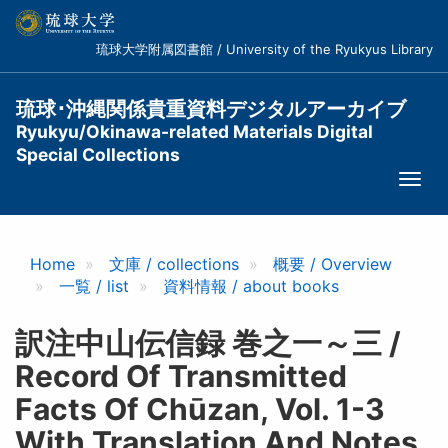
メ
イ
琉球大学附属図書館 / University of the Ryukyus Library
ン
コ
ン
琉球･沖縄関係貴重資料デジタルアーカイブ
テ
Ryukyu/Okinawa-related Materials Digital
ン
Special Collections
ツ
Togg
に
navi
移
動
Home
文庫 / collections
概要 / Overview
一覧 / list
資料情報 / about books
訳注中山伝信録 巻之一～三 /
Record Of Transmitted
Facts Of Chūzan, Vol. 1-3
With Translation And Notes