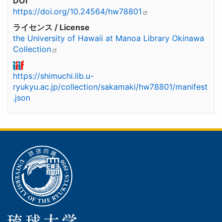
DOI
https://doi.org/10.24564/hw78801
ライセンス / License
the University of Hawaii at Manoa Library Okinawa
Collection
https://shimuchi.lib.u-
ryukyu.ac.jp/collection/sakamaki/hw78801/manifest
.json