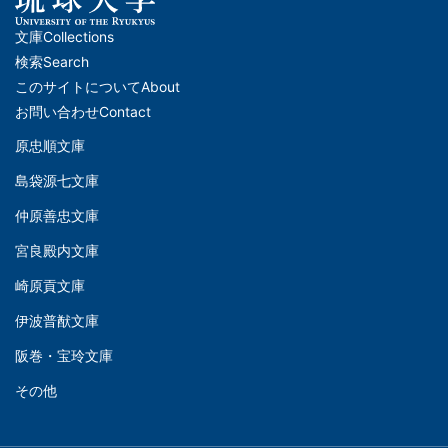
文庫
Collections
メ
検索
Search
イ
このサイトについて
About
ン
お問い合わせ
Contact
ナ
原忠順文庫
文
ビ
島袋源七文庫
庫
ゲ
仲原善忠文庫
(Left)
ー
シ
宮良殿内文庫
文
ョ
崎原貢文庫
庫
ン
伊波普猷文庫
(Middle)
(フ
阪巻・宝玲文庫
ッ
文
タ
その他
庫
ー)
(Right)