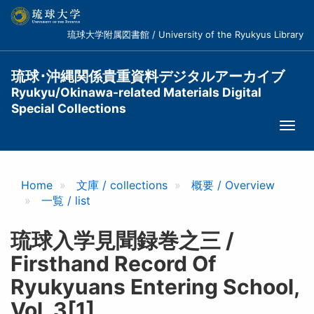
メ
イ
琉球大学附属図書館 / University of the Ryukyus Library
ン
コ
ン
琉球･沖縄関係貴重資料デジタルアーカイブ
テ
Ryukyu/Okinawa-related Materials Digital
ン
Special Collections
ツ
Togg
に
navi
移
動
Home
文庫 / collections
概要 / Overview
一覧 / list
琉球入学見聞録巻之三 /
Firsthand Record Of
Ryukyuans Entering School,
Vol. 3[1]