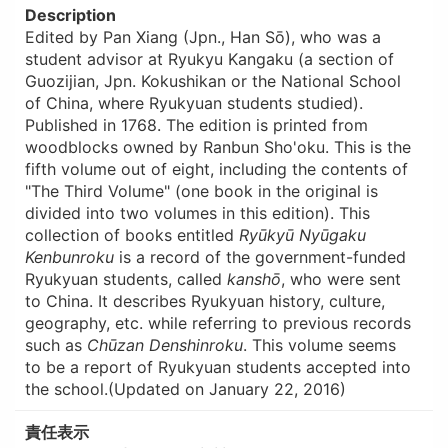
Description
Edited by Pan Xiang (Jpn., Han Sō), who was a
student advisor at Ryukyu Kangaku (a section of
Guozijian, Jpn. Kokushikan or the National School
of China, where Ryukyuan students studied).
Published in 1768. The edition is printed from
woodblocks owned by Ranbun Sho'oku. This is the
fifth volume out of eight, including the contents of
"The Third Volume" (one book in the original is
divided into two volumes in this edition). This
collection of books entitled
Ryūkyū Nyūgaku
Kenbunroku
is a record of the government-funded
Ryukyuan students, called
kanshō
, who were sent
to China. It describes Ryukyuan history, culture,
geography, etc. while referring to previous records
such as
Chūzan Denshinroku
. This volume seems
to be a report of Ryukyuan students accepted into
the school.(Updated on January 22, 2016)
責任表示