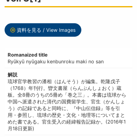
資料を見る / View Images
Romanaized title
Ryūkyū nyūgaku kenbunroku maki no san
解説
琉球官学教習の潘相（はんそう）が編集。乾隆戊子
（1768）年刊行。矕文書屋（らんぶんしょおく）蔵
板。全8冊のうちの5冊め「巻之三」。本書は琉球から
中国へ派遣された清代の国費留学生、官生（かんしょ
う）の記録であると同時に、『中山伝信録』等を引
用・参照し、琉球の歴史・文化・地理等についてまと
めた書である。官生受入の経緯報告記録か。(2016年1
月18日更新)