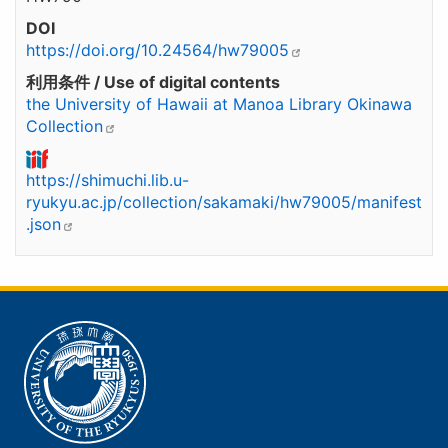
DOI
https://doi.org/10.24564/hw79005
利用条件 / Use of digital contents
the University of Hawaii at Manoa Library Okinawa
Collection
https://shimuchi.lib.u-
ryukyu.ac.jp/collection/sakamaki/hw79005/manifest
.json