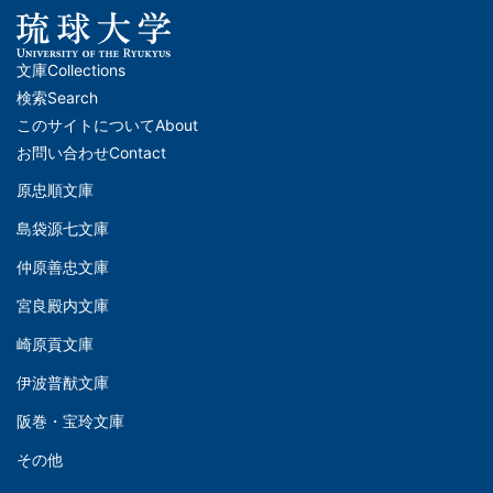
文庫
Collections
メ
検索
Search
イ
このサイトについて
About
ン
お問い合わせ
Contact
ナ
原忠順文庫
文
ビ
島袋源七文庫
庫
ゲ
仲原善忠文庫
(Left)
ー
シ
宮良殿内文庫
文
ョ
崎原貢文庫
庫
ン
伊波普猷文庫
(Middle)
(フ
阪巻・宝玲文庫
ッ
文
タ
その他
庫