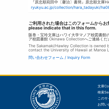
『原忠順宛田中〔馨治〕書簡』原忠順文庫HA
ryukyu.ac.jp/collection/hara_tadayuki/ha
ご利用された場合はこのフォームからお知らせいただ
please indicate that in this form.
阪巻・宝玲文庫はハワイ大学マノア校図書館
ア校図書館 Okinawa Collectionへご連絡く
The Sakamaki/Hawley Collection is owned by 
contact the University of Hawaii at Manoa L
問い合わせフォーム / Inquiry Form
文庫
Co
メ
検索
Se
イ
このサ
ン
お問い