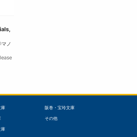
ls,
学マノ
please
文庫
阪巻・宝玲文庫
文
庫
その他
庫
文庫
dle)
(Right)