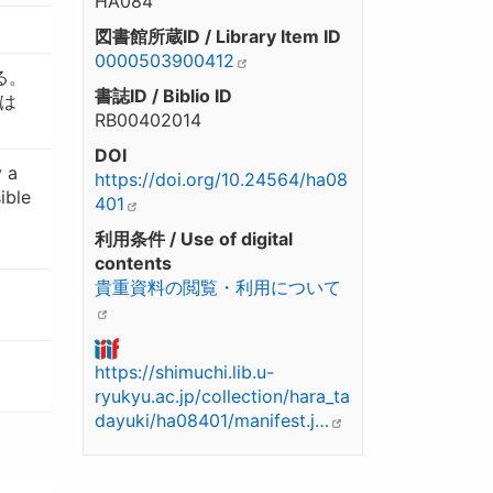
HA084
図書館所蔵ID / Library Item ID
0000503900412
る。
書誌ID / Biblio ID
は
RB00402014
DOI
y a
https://doi.org/10.24564/ha08
ible
401
利用条件 / Use of digital
contents
貴重資料の閲覧・利用について
https://shimuchi.lib.u-
ryukyu.ac.jp/collection/hara_ta
dayuki/ha08401/manifest.j…