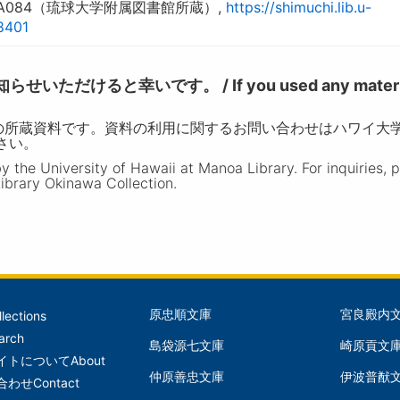
084（琉球大学附属図書館所蔵）,
https://shimuchi.lib.u-
08401
けると幸いです。 / If you used any materia
の所蔵資料です。資料の利用に関するお問い合わせはハワイ大
ださい。
the University of Hawaii at Manoa Library. For inquiries, 
ibrary Okinawa Collection.
原忠順文庫
宮良殿内
llections
文
文
arch
島袋源七文庫
崎原貢文
庫
庫
イトについて
About
仲原善忠文庫
伊波普猷
(Left)
(Mid
合わせ
Contact