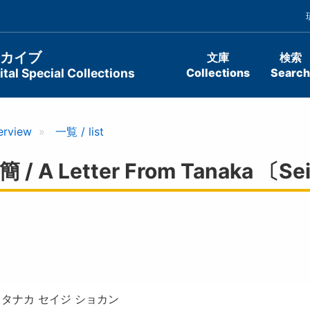
ーカイブ
文庫
検索
tal Special Collections
Collections
Search
erview
一覧 / list
etter From Tanaka 〔Seiji〕
 タナカ セイジ ショカン