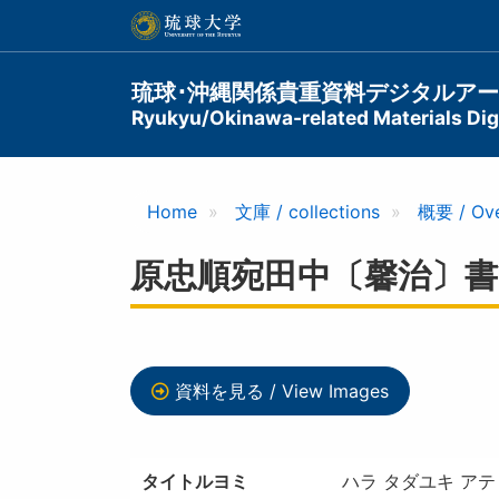
メ
イ
ン
コ
Main
琉球･沖縄関係貴重資料デジタルア
ン
Ryukyu/Okinawa-related Materials Digi
navigation
テ
ン
ツ
に
Home
文庫 / collections
概要 / Ov
移
動
原忠順宛田中〔馨治〕書簡 / A L
資料を見る / View Images
タイトルヨミ
ハラ タダユキ アテ