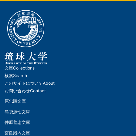
文庫
Collections
メ
検索
Search
イ
このサイトについて
About
ン
お問い合わせ
Contact
ナ
原忠順文庫
文
ビ
島袋源七文庫
庫
ゲ
仲原善忠文庫
(Left)
ー
シ
宮良殿内文庫