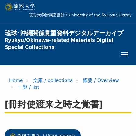
メ
イ
琉球大学附属図書館 / University of the Ryukyus Library
ン
コ
ン
琉球･沖縄関係貴重資料デジタルアーカイブ
テ
Ryukyu/Okinawa-related Materials Digital
ン
Special Collections
ツ
Togg
に
navi
移
動
Home
文庫 / collections
概要 / Overview
一覧 / list
[冊封使渡来之時之覚書]
資料を見る / View Images