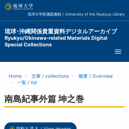
メ
イ
琉球大学附属図書館 / University of the Ryukyus Library
ン
コ
ン
琉球･沖縄関係貴重資料デジタルアーカイブ
テ
Ryukyu/Okinawa-related Materials Digital
ン
Special Collections
ツ
Togg
に
navi
移
動
Home
文庫 / collections
概要 / Overview
一覧 / list
南島紀事外篇 坤之巻
資料を見る / View Images