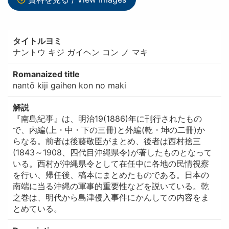
タイトルヨミ
ナントウ キジ ガイヘン コン ノ マキ
Romanaized title
nantō kiji gaihen kon no maki
解説
『南島紀事』は、明治19(1886)年に刊行されたもの
で、内編(上・中・下の三冊)と外編(乾・坤の二冊)か
らなる。前者は後藤敬臣がまとめ、後者は西村捨三
(1843～1908、四代目沖縄県令)が著したものとなって
いる。西村が沖縄県令として在任中に各地の民情視察
を行い、帰任後、稿本にまとめたものである。日本の
南端に当る沖縄の軍事的重要性などを説いている。乾
之巻は、明代から島津侵入事件にかんしての内容をま
とめている。