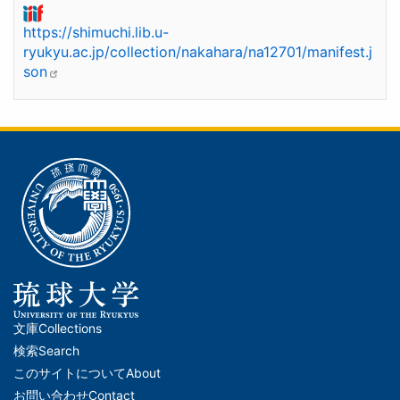
https://shimuchi.lib.u-
ryukyu.ac.jp/collection/nakahara/na12701/manifest.j
son
文庫
Collections
メ
検索
Search
イ
このサイトについて
About
ン
お問い合わせ
Contact