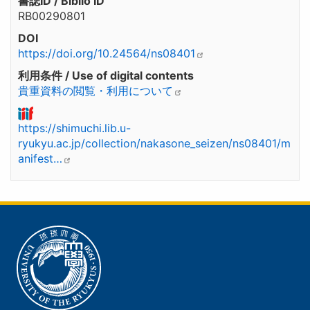
書誌ID / Biblio ID
RB00290801
DOI
https://doi.org/10.24564/ns08401
利用条件 / Use of digital contents
貴重資料の閲覧・利用について
https://shimuchi.lib.u-
ryukyu.ac.jp/collection/nakasone_seizen/ns08401/m
anifest…