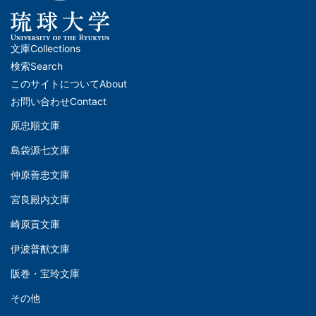
文庫
Collections
メ
検索
Search
イ
このサイトについて
About
ン
お問い合わせ
Contact
ナ
原忠順文庫
文
ビ
島袋源七文庫
庫
ゲ
仲原善忠文庫
(Left)
ー
シ
宮良殿内文庫
文
ョ
崎原貢文庫
庫
ン
伊波普猷文庫
(Middle)
(フ
阪巻・宝玲文庫
ッ
文
タ
その他
庫