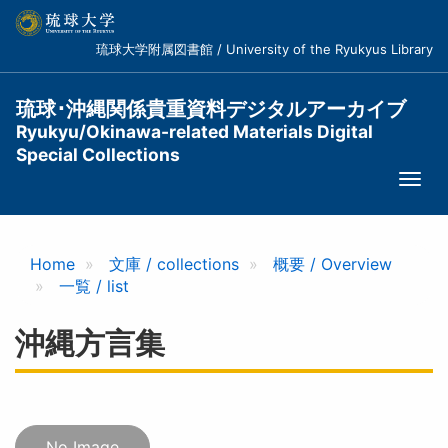
メ
イ
琉球大学附属図書館 / University of the Ryukyus Library
ン
コ
ン
琉球･沖縄関係貴重資料デジタルアーカイブ
テ
Ryukyu/Okinawa-related Materials Digital
ン
Special Collections
ツ
Togg
に
navi
移
動
Home
文庫 / collections
概要 / Overview
一覧 / list
沖縄方言集
No Image