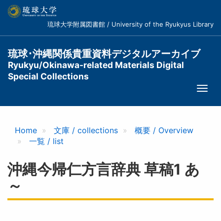
メ
イ
琉球大学附属図書館 / University of the Ryukyus Library
ン
コ
ン
琉球･沖縄関係貴重資料デジタルアーカイブ
テ
Ryukyu/Okinawa-related Materials Digital
ン
Special Collections
ツ
Togg
に
navi
移
動
Home
文庫 / collections
概要 / Overview
一覧 / list
沖縄今帰仁方言辞典 草稿1 あ
～