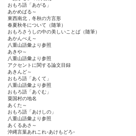
おもろ語「あがる」
あかめばる～
東西南北，冬秋の方言形
春夏秋冬について（随筆）
おもろさうしの中の美しいことば（随筆）
あかんべえ～
八重山語彙より参照
あきや～
八重山語彙より参照
アクセントに関する論文目録
あきんど～
おもろ語「あくて」
八重山語彙より参照
おもろ語「あぐむ」
粟国村の地名
あくた～
おもろ語「あけしの」
八重山語彙より参照
あくるあさ～
沖縄言葉あれこれ-あけもどろ-