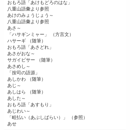
おもろ語「あけもどろのはな」
八重山語彙より参照
あけのみょうじょう～
八重山語彙より参照
あさ～
「ハサギンミャー」 （方言文）
ハサーギ （随筆）
おもろ語「あさどれ」
あさがおな～
サガイビサー （随筆）
あさめし～
「按司の語源」
あしかわ （随筆）
あじ～
あしはら （随筆）
あした～
おもろ語「あすもり」
あじわい～
「畦払い（あぶしばらい）」 （参照）
あせ