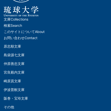
文庫
Collections
メ
検索
Search
イ
このサイトについて
About
ン
お問い合わせ
Contact
ナ
原忠順文庫
文
ビ
島袋源七文庫
庫
ゲ
仲原善忠文庫
(Left)
ー
シ
宮良殿内文庫
文
ョ
崎原貢文庫
庫
ン
伊波普猷文庫
(Middle)
(フ
阪巻・宝玲文庫
ッ
文
タ
その他