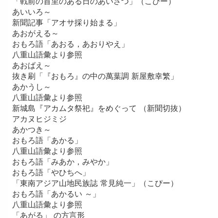
「戦前の首里のある日のあいさつ」（こぴー）
あいいろ～
新聞記事「アオサ採り始まる」
あおがえる～
おもろ語「あおる，あおりやえ」
八重山語彙より参照
あおばえ～
抜き刷「『おもろ』の中の萬葉調 新屋敷幸繁」
あかうし～
八重山語彙より参照
新城島『アカムタ祭祀』をめぐって （新聞切抜）
アカヌヒジミジ
あかつき～
おもろ語「あかる」
八重山語彙より参照
おもろ語「みあか，みやか」
おもろ語「やひちへ」
「東南アジア山地民族誌 常見純一」（こぴー）
おもろ語「あかるい ～」
八重山語彙より参照
「あがる」 の方言形