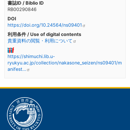
書誌ID / Biblio ID
RB00290846
DOI
https://doi.org/10.24564/ns09401
利用条件 / Use of digital contents
貴重資料の閲覧・利用について
https://shimuchi.lib.u-
ryukyu.ac.jp/collection/nakasone_seizen/ns09401/m
anifest…