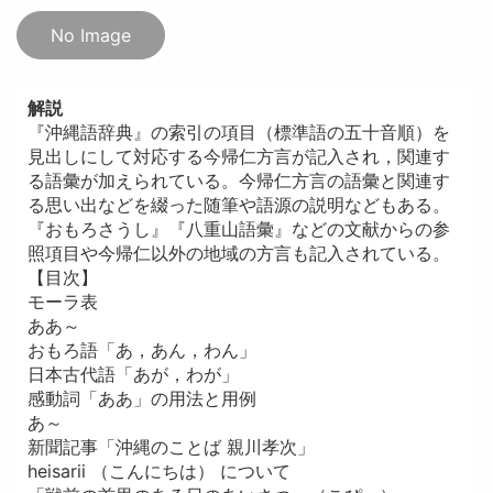
No Image
解説
『沖縄語辞典』の索引の項目（標準語の五十音順）を
見出しにして対応する今帰仁方言が記入され，関連す
る語彙が加えられている。今帰仁方言の語彙と関連す
る思い出などを綴った随筆や語源の説明などもある。
『おもろさうし』『八重山語彙』などの文献からの参
照項目や今帰仁以外の地域の方言も記入されている。
【目次】
モーラ表
ああ～
おもろ語「あ，あん，わん」
日本古代語「あが，わが」
感動詞「ああ」の用法と用例
あ～
新聞記事「沖縄のことば 親川孝次」
heisarii （こんにちは） について