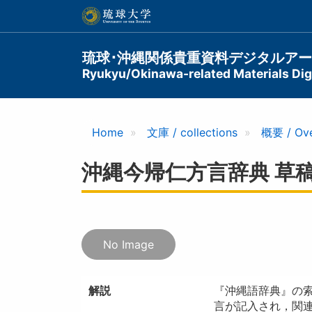
メ
イ
ン
コ
Main
琉球･沖縄関係貴重資料デジタルア
ン
Ryukyu/Okinawa-related Materials Digi
navigation
テ
ン
ツ
に
Home
文庫 / collections
概要 / Ov
移
動
沖縄今帰仁方言辞典 草稿
No Image
解説
『沖縄語辞典』の
言が記入され，関