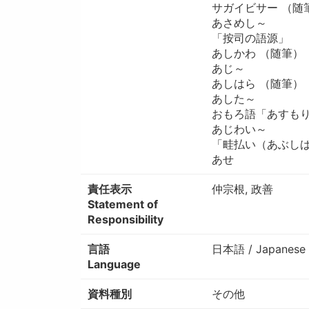
サガイビサー （随
あさめし～
「按司の語源」
あしかわ （随筆）
あじ～
あしはら （随筆）
あした～
おもろ語「あすも
あじわい～
「畦払い（あぶしば
あせ
責任表示
仲宗根, 政善
Statement of
Responsibility
言語
日本語 / Japanese
Language
資料種別
その他