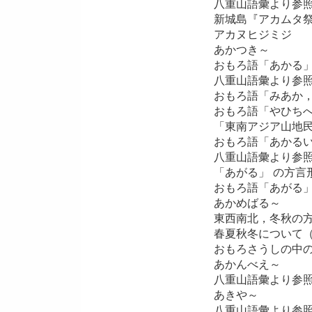
八重山語彙より参
新城島『アカムタ祭
アカヌヒジミジ
あかつき～
おもろ語「あかる
八重山語彙より参
おもろ語「みあか
おもろ語「やひち
「東南アジア山地民
おもろ語「あかるい
八重山語彙より参
「あがる」 の方言
おもろ語「あがる
あかめばる～
東西南北，冬秋の
春夏秋冬について
おもろさうしの中
あかんべえ～
八重山語彙より参
あきや～
八重山語彙より参