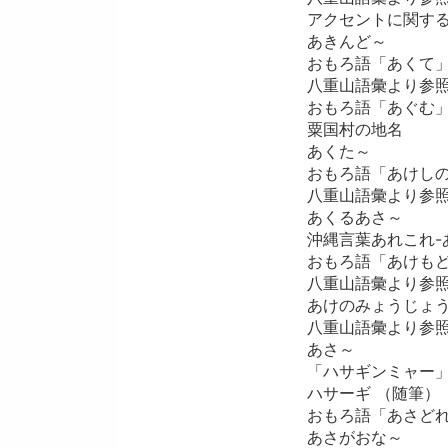
アクセントに関す
あきんど～
おもろ語「あくて
八重山語彙より参
おもろ語「あぐむ
粟国村の地名
あくた～
おもろ語「あけし
八重山語彙より参
あくるあさ～
沖縄言葉あれこれ-
おもろ語「あけも
八重山語彙より参
あけのみょうじょ
八重山語彙より参
あさ～
「ハサギンミャー」
ハサーギ （随筆）
おもろ語「あさど
あさがおな～