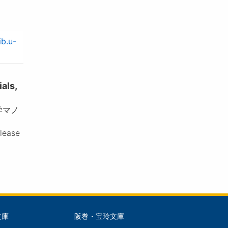
ib.u-
ls,
学マノ
please
文庫
阪巻・宝玲文庫