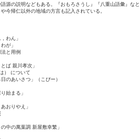
や語源の説明などもある。『おもろさうし』『八重山語彙』な
目や今帰仁以外の地域の方言も記入されている。
ん，わん」
，わが」
用法と用例
とば 親川孝次」
にちは） について
る日のあいさつ」（こぴー）
採り始まる」
，あおりやえ」
照
の中の萬葉調 新屋敷幸繁」