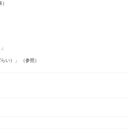
筆）
り」
らい）」 （参照）