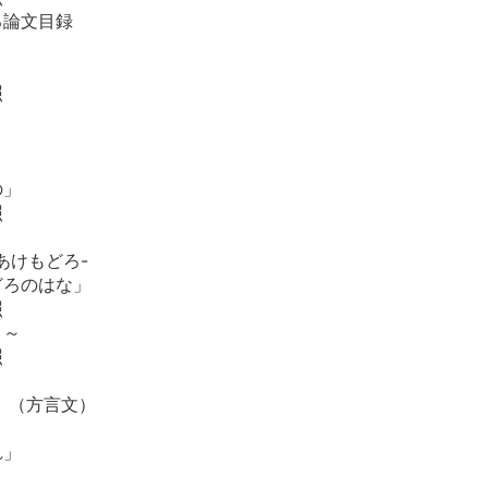
る論文目録
」
照
」
の」
照
あけもどろ-
どろのはな」
照
う～
照
 （方言文）
れ」