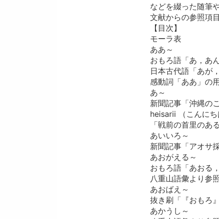
などを綴った随筆
文献からの参照項
【目次】
モーラ表
ああ～
おもろ語「あ，あ
日本古代語「あが
感動詞「ああ」の
あ～
新聞記事「沖縄のこ
heisarii （こん
「戦前の首里のあ
あいいろ～
新聞記事「アオサ
あおがえる～
おもろ語「あおる
八重山語彙より参
あおばえ～
抜き刷「『おもろ』
あかうし～