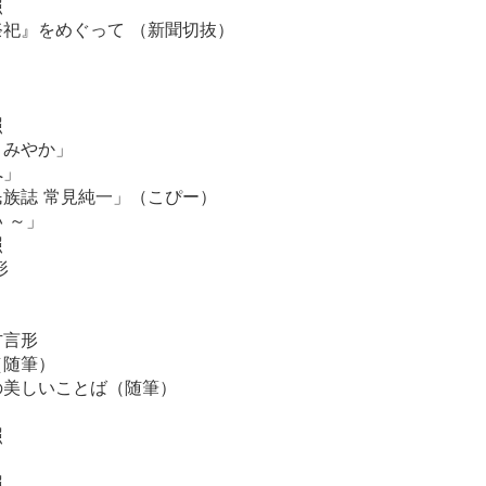
照
祀』をめぐって （新聞切抜）
」
照
，みやか」
へ」
族誌 常見純一」（こぴー）
 ～」
照
形
」
方言形
（随筆）
の美しいことば（随筆）
照
照