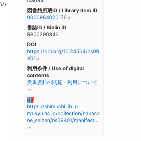
NS094
どの
図書館所蔵ID / Library Item ID
0000964020176
書誌ID / Biblio ID
RB00290846
DOI
https://doi.org/10.24564/ns09
401
利用条件 / Use of digital
contents
貴重資料の閲覧・利用について
https://shimuchi.lib.u-
ryukyu.ac.jp/collection/nakaso
ne_seizen/ns09401/manifest…