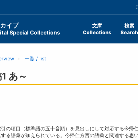
ーカイブ
文庫
検索
tal Special Collections
Collections
Search
erview
一覧 / list
1 あ～
索引の項目（標準語の五十音順）を見出しにして対応する今帰
連する語彙が加えられている。今帰仁方言の語彙と関連する思