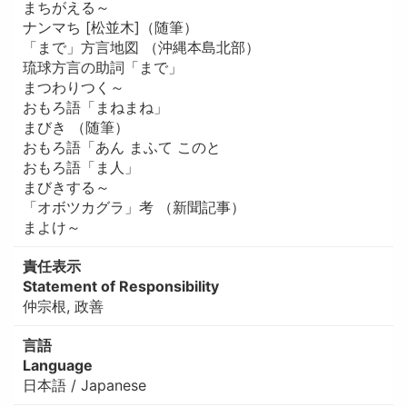
まちがえる～
ナンマち [松並木]（随筆）
「まで」方言地図 （沖縄本島北部）
琉球方言の助詞「まで」
まつわりつく～
おもろ語「まねまね」
まびき （随筆）
おもろ語「あん まふて このと
おもろ語「ま人」
まびきする～
「オボツカグラ」考 （新聞記事）
まよけ～
責任表示
Statement of Responsibility
仲宗根, 政善
言語
Language
日本語 / Japanese