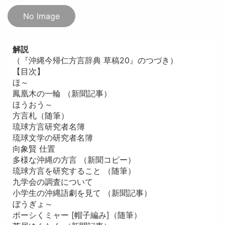
No Image
解説
（『沖縄今帰仁方言辞典 草稿20』のつづき）
【目次】
ほ～
鳳凰木の一輪 （新聞記事）
ほうおう～
方言札（随筆）
琉球方言研究者名簿
琉球文学の研究者名簿
向象賢 仕置
多様な沖縄の方言 （新聞コピー）
琉球方言を研究すること （随筆）
九学会の調査について
小学生の沖縄語劇を見て （新聞記事）
ぼうぎょ～
ボーシくミャー [帽子編み]（随筆）