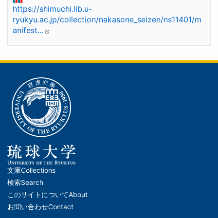
https://shimuchi.lib.u-
ryukyu.ac.jp/collection/nakasone_seizen/ns11401/m
anifest…
文庫
Collections
メ
検索
Search
イ
このサイトについて
About
ン
お問い合わせ
Contact