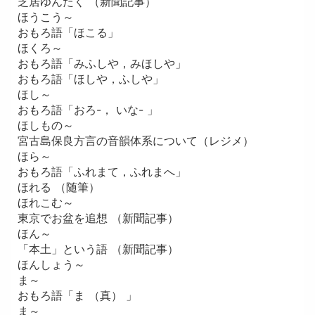
芝居ゆんたく （新聞記事）
ほうこう～
おもろ語「ほこる」
ほくろ～
おもろ語「みふしや，みほしや」
おもろ語「ほしや，ふしや」
ほし～
おもろ語「おろ-， いな- 」
ほしもの～
宮古島保良方言の音韻体系について（レジメ）
ほら～
おもろ語「ふれまて，ふれまへ」
ほれる （随筆）
ほれこむ～
東京でお盆を追想 （新聞記事）
ほん～
「本土」という語 （新聞記事）
ほんしょう～
ま～
おもろ語「ま （真） 」
ま～