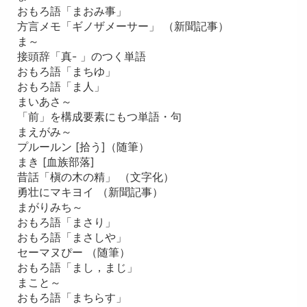
おもろ語「まおみ事」
方言メモ「ギノザメーサー」 （新聞記事）
ま～
接頭辞「真- 」のつく単語
おもろ語「まちゆ」
おもろ語「ま人」
まいあさ～
「前」を構成要素にもつ単語・句
まえがみ～
プルールン [拾う]（随筆）
まき [血族部落]
昔話「槇の木の精」 （文字化）
勇壮にマキヨイ （新聞記事）
まがりみち～
おもろ語「まさり」
おもろ語「まさしや」
セーマヌぴー （随筆）
おもろ語「まし，まじ」
まこと～
おもろ語「まちらす」