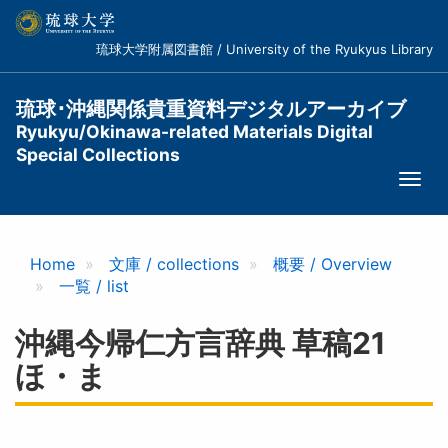
メ
イ
琉球大学附属図書館 / University of the Ryukyus Library
ン
コ
ン
琉球･沖縄関係貴重資料デジタルアーカイブ
テ
Ryukyu/Okinawa-related Materials Digital
ン
Special Collections
ツ
Togg
に
navi
移
動
Home
文庫 / collections
概要 / Overview
一覧 / list
沖縄今帰仁方言辞典 草稿21
ほ・ま