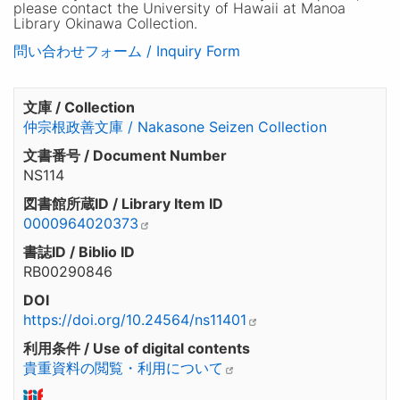
please contact the University of Hawaii at Manoa
Library Okinawa Collection.
問い合わせフォーム / Inquiry Form
文庫 / Collection
仲宗根政善文庫 / Nakasone Seizen Collection
文書番号 / Document Number
NS114
図書館所蔵ID / Library Item ID
0000964020373
書誌ID / Biblio ID
RB00290846
DOI
https://doi.org/10.24564/ns11401
利用条件 / Use of digital contents
貴重資料の閲覧・利用について