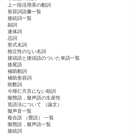
上一段活用系の動詞
形容詞語彙一覧
接続詞一覧
副詞
連体詞
忌詞
形式名詞
独立性のない名詞
接頭語と接頭語のついた単語一覧
接尾語
補助動詞
補助形容詞
助数詞
今帰仁方言にない助詞
擬態語，擬声語の生産性
造語法について （論文）
擬声音一覧
複合語 （畳語） 一覧
擬態語，擬声語一覧
接続詞