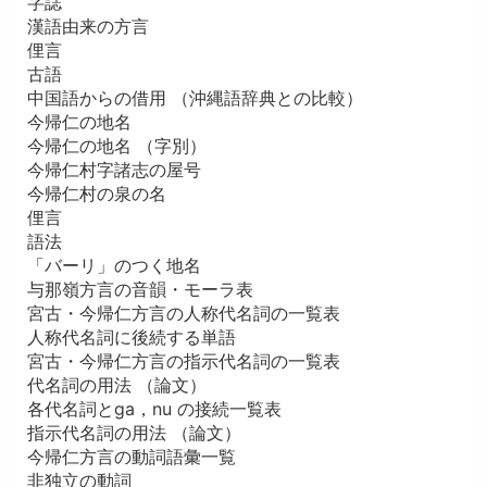
字誌
漢語由来の方言
俚言
古語
中国語からの借用 （沖縄語辞典との比較）
今帰仁の地名
今帰仁の地名 （字別）
今帰仁村字諸志の屋号
今帰仁村の泉の名
俚言
語法
「バーリ」のつく地名
与那嶺方言の音韻・モーラ表
宮古・今帰仁方言の人称代名詞の一覧表
人称代名詞に後続する単語
宮古・今帰仁方言の指示代名詞の一覧表
代名詞の用法 （論文）
各代名詞とga，nu の接続一覧表
指示代名詞の用法 （論文）
今帰仁方言の動詞語彙一覧
非独立の動詞