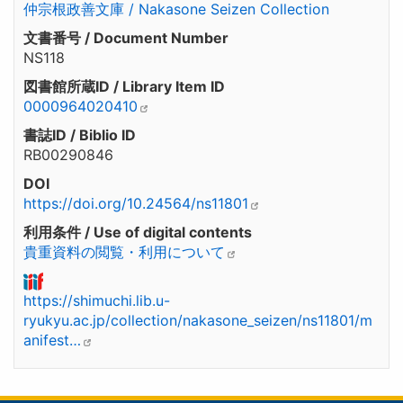
仲宗根政善文庫 / Nakasone Seizen Collection
文書番号 / Document Number
NS118
図書館所蔵ID / Library Item ID
0000964020410
書誌ID / Biblio ID
RB00290846
DOI
https://doi.org/10.24564/ns11801
利用条件 / Use of digital contents
貴重資料の閲覧・利用について
https://shimuchi.lib.u-
ryukyu.ac.jp/collection/nakasone_seizen/ns11801/m
anifest…