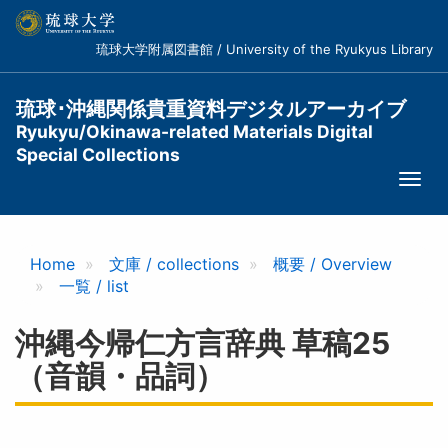
メ
イ
琉球大学附属図書館 / University of the Ryukyus Library
ン
コ
ン
琉球･沖縄関係貴重資料デジタルアーカイブ
テ
Ryukyu/Okinawa-related Materials Digital
ン
Special Collections
ツ
Togg
に
navi
移
動
Home
文庫 / collections
概要 / Overview
一覧 / list
沖縄今帰仁方言辞典 草稿25
（音韻・品詞）