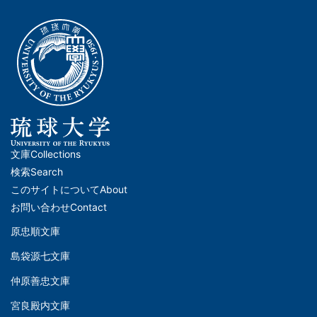
文庫
Collections
メ
検索
Search
イ
このサイトについて
About
ン
お問い合わせ
Contact
ナ
原忠順文庫
文
ビ
島袋源七文庫
庫
ゲ
仲原善忠文庫
(Left)
ー
シ
宮良殿内文庫