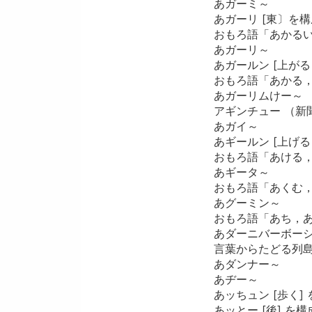
あガーミ～
あガーリ [東〕を
おもろ語「あかる
あガーリ～
あガールン [上が
おもろ語「あかる，
あガーリムけー～
アギンチュー （新
あガイ～
あギールン [上げ
おもろ語「あける，
あギータ～
おもろ語「あくむ，
あグーミン～
おもろ語「あち，
あダーニバーボー
言葉からたどる列島
あダンナー～
あヂー～
あッちュン [歩く
あッとー [後] を