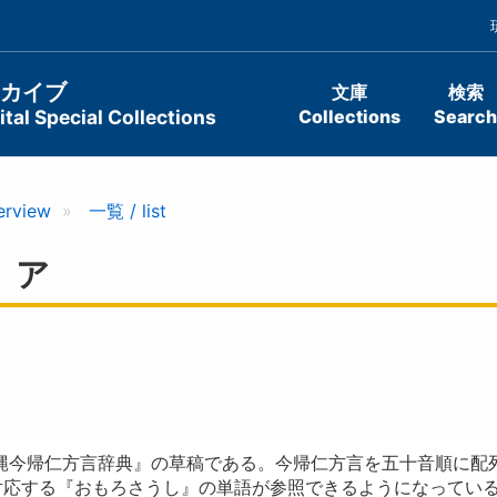
ーカイブ
文庫
検索
tal Special Collections
Collections
Search
erview
一覧 / list
）ア
沖縄今帰仁方言辞典』の草稿である。今帰仁方言を五十音順に配
対応する『おもろさうし』の単語が参照できるようになってい