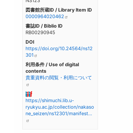
NS123
図書館所蔵ID / Library Item ID
0000964020462
書誌ID / Biblio ID
RB00290945
DOI
https://doi.org/10.24564/ns12
301
利用条件 / Use of digital
contents
貴重資料の閲覧・利用について
https://shimuchi.lib.u-
ryukyu.ac.jp/collection/nakaso
ne_seizen/ns12301/manifest…