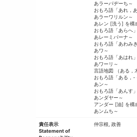
あラーパヂーち～
おもろ語「あれ，
あラーワリルン～
あレン [洗う] を
おもろ語「あらへ
あレーミパーナ～
おもろ語「あわみ
あワ～
おもろ語「あはれ
あワーリ～
言語地図 （ある，
おもろ語「ある，-
あン～
おもろ語「あんす
あンダヤー～
アンダー [油] を
あンムち～
責任表示
仲宗根, 政善
Statement of