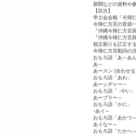
新聞などの資料や
【目次】
学士会会報「今帰
今帰仁方言の音節
『沖縄今帰仁方言
『沖縄今帰仁方言
校正刷りを訂正す
今帰仁方言動詞の
おもろ語「あ～あ
あ～
あースン [合わせる
おもろ語「あわ」
あーシヂャー～
おもろ語「 -やい」
あーブラー～
おもろ語「かに」
-あイ～
おもろ語「あかつ
あイなー～
おもろ語「たかへ