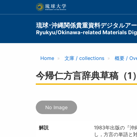
メ
イ
ン
コ
Main
琉球･沖縄関係貴重資料デジタルア
ン
Ryukyu/Okinawa-related Materials Digi
navigation
テ
ン
ツ
に
Home
文庫 / collections
概要 / Ov
移
動
今帰仁方言辞典草稿（1
No Image
解説
1983年出版の『
し，方言の単語と