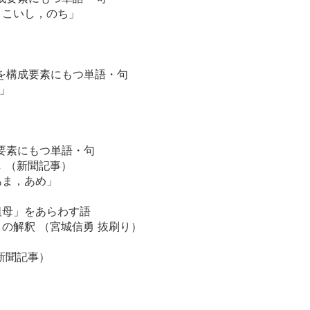
，こいし，のち」
] を構成要素にもつ単語・句
ら」
成要素にもつ単語・句
 （新聞記事）
あま，あめ」
祖母」をあらわす語
の解釈 （宮城信勇 抜刷り）
新聞記事）