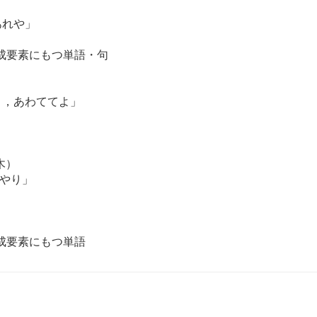
あれや」
構成要素にもつ単語・句
」
き，あわててよ」
」
木）
 やり」
」
構成要素にもつ単語