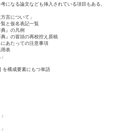
参考になる論文なども挿入されている項目もある。
仁方言について」
一覧と仮名表記一覧
辞典』の凡例
辞典』の冒頭の再校控え原稿
るにあたっての注意事項
活用表
ん」
] を構成要素にもつ単語
～」
～」