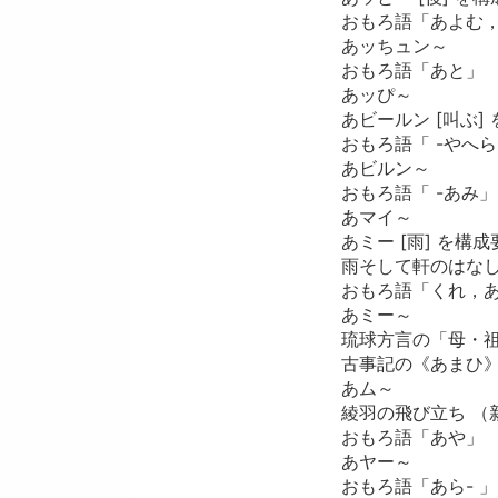
おもろ語「あよむ
あッちュン～
おもろ語「あと」
あッぴ～
あビールン [叫ぶ
おもろ語「 -やへ
あビルン～
おもろ語「 -あみ」
あマイ～
あミー [雨] を構
雨そして軒のはなし
おもろ語「くれ，
あミー～
琉球方言の「母・
古事記の《あまひ》
あム～
綾羽の飛び立ち （
おもろ語「あや」
あヤー～
おもろ語「あら- 」